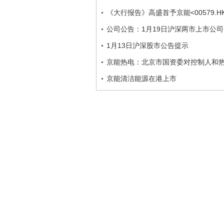
《大行报告》高盛首予京能<00579.H
公司公告：1月19日沪深两市上市公
1月13日沪深股市公告提示
京能热电：北京市国资委对控制人和
京能清洁能源在港上市