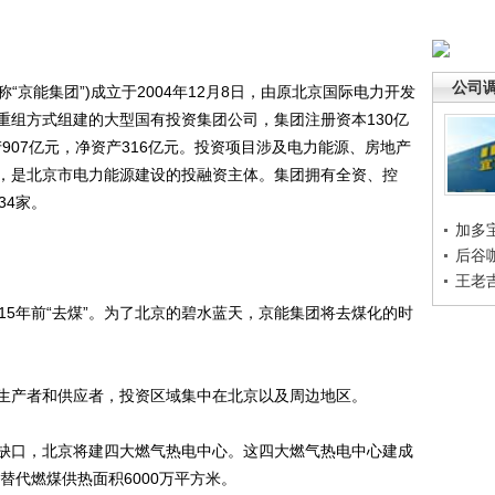
公司
京能集团”)成立于2004年12月8日，由原北京国际电力开发
重组方式组建的大型国有投资集团公司，集团注册资本130亿
产907亿元，净资产316亿元。投资项目涉及电力能源、房地产
，是北京市电力能源建设的投融资主体。集团拥有全资、控
34家。
加多
后谷
王老
5年前“去煤”。为了北京的碧水蓝天，京能集团将去煤化的时
产者和供应者，投资区域集中在北京以及周边地区。
口，北京将建四大燃气热电中心。这四大燃气热电中心建成
替代燃煤供热面积6000万平方米。