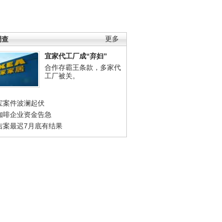
调查
更多
宜家代工厂成“弃妇”
合作存霸王条款，多家代
工厂被关。
宝案件波澜起伏
咖啡企业资金告急
吉案最迟7月底有结果