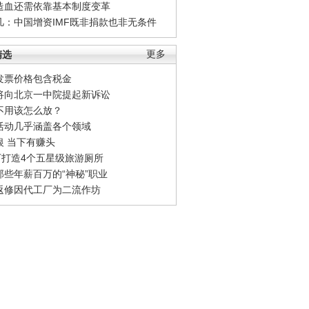
造血还需依靠基本制度变革
凡：中国增资IMF既非捐款也非无条件
精选
更多
发票价格包含税金
将向北京一中院提起新诉讼
不用该怎么放？
活动几乎涵盖各个领域
银 当下有赚头
0万打造4个五星级旅游厕所
那些年薪百万的“神秘”职业
返修因代工厂为二流作坊