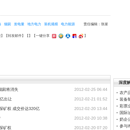
格
烟囱
发电量
地方电力
装机规模
电力能源
责任编辑：张崖
接
】【
转发邮件
】【
】
【一键分享
】
深度
烟囱将消失
2012-02-25 06:44
农产
0亿出让
2012-02-21 01:52
装备
彩票
矿权 成交价达320亿
2012-02-20 13:44
国际
音
2012-02-20 10:38
奶企
参与
探矿权
2012-02-20 07:20