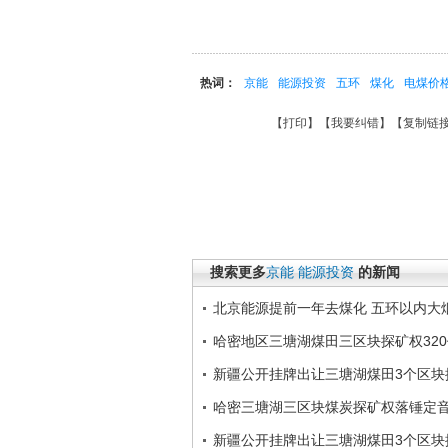
热词：
京能
能源投资
五环
煤化
电煤价
【
打印
】【
我要纠错
】【
复制链
搜索更多
京能
能源投资
的新闻
北京能源提前一年去煤化 五环以内大
哈密地区三塘湖煤田三区块探矿权32
新疆公开挂牌出让三塘湖煤田3个区块探
哈密三塘湖三区块煤炭探矿权落锤定
新疆公开挂牌出让三塘湖煤田3个区块