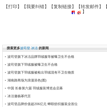
【
打印
】【
我要纠错
】【
复制链接
】【
转发邮件
】
】
搜索更多
波司登
冰洁
的新闻
波司登旗下冰洁品牌羽绒服等被曝卫生不合格
波司登旗下羽绒服被曝卫生不合格
波司登旗下羽绒服被检出羽绒混有不卫生物质
湖南路商场为浪漫添色(图)
中国 长春第六届 羽绒服装博览会启幕
冰洁邀杨幂代言
波司登品牌价值超206亿元 蝉联纺织服装业首位