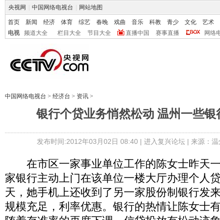
央视网
|
中国网络电视台
|
网站地图
首页
新闻
经济
体育
综艺
春晚
戏曲
音乐
科教
青少
文化
艺术
电视
频道大全
栏目大全
节目大全
直播中国
赛事直播
网络
中国网络电视台
>
经济台
>
资讯
>
银行个贷业务悄然松动 温州一些银
发布时间:2012年03月02日 08:40 |
进入复兴论坛
| 来源：温
在市区一家事业单位工作的陈女士昨天一
家银行主动上门在该单位一楼大厅办理个人
天，她手机上还收到了另一家股份制银行发
规模充足，利率优惠。银行的热情让陈女士有