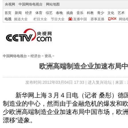
央视网
|
中国网络电视台
|
网站地图
首页
新闻
经济
体育
综艺
春晚
戏曲
音乐
科教
青少
文化
艺术
电视
频道大全
栏目大全
节目大全
直播中国
赛事直播
网络
中国网络电视台
>
经济台
>
资讯
>
欧洲高端制造企业加速布局
发布时间:2012年03月04日 17:33 |
进入复兴论坛
| 来源：
新华网上海３月４日电（记者 桑彤）德国
制造业的中心，然而由于金融危机的爆发和
少欧洲高端制造企业加速布局中国市场，欧洲
漂移”迹象。