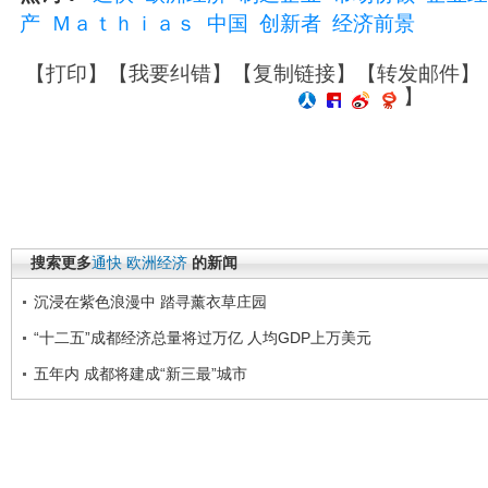
产
Ｍａｔｈｉａｓ
中国
创新者
经济前景
【
打印
】【
我要纠错
】【
复制链接
】【
转发邮件
】
】
搜索更多
通快
欧洲经济
的新闻
沉浸在紫色浪漫中 踏寻薰衣草庄园
“十二五”成都经济总量将过万亿 人均GDP上万美元
五年内 成都将建成“新三最”城市