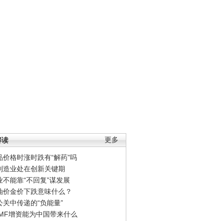
解读
更多
品价格时涨时跌有“解药”吗
制造业处在创新关键期
业不能靠“不回复”谋发展
油价金价下跌意味什么？
公关中传递的“负能量”
IMF增资能为中国带来什么