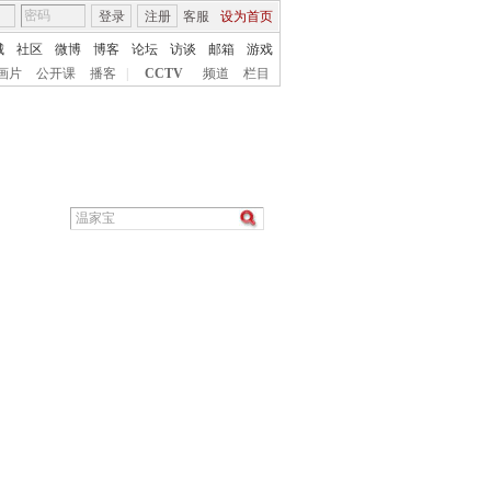
登录
注册
客服
设为首页
城
社区
微博
博客
论坛
访谈
邮箱
游戏
画片
公开课
播客
|
CCTV
频道
栏目