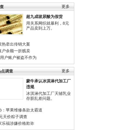
调查
更多
超九成玻尿酸为假货
用关系网织就暴利，8元
产品卖到上万。
素热牵出传销大案
账户余额一折贱卖
店用户账户被盗不作为
热点调查
更多
蒙牛承认冰淇淋代加工厂
违规
冰淇淋代加工厂天辅乳业
存脏乱差问题。
协：苹果维修条款太霸道
0元天价粽子调查
家乐福涉嫌价格欺诈