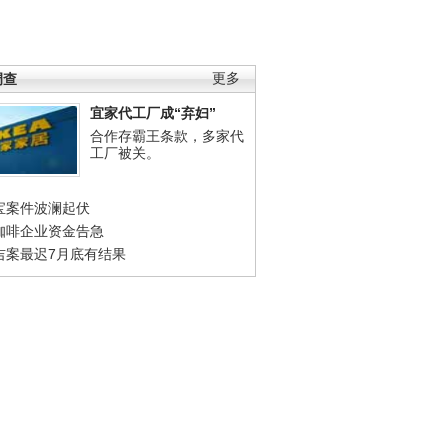
调查
更多
宜家代工厂成“弃妇”
合作存霸王条款，多家代
工厂被关。
宝案件波澜起伏
咖啡企业资金告急
吉案最迟7月底有结果