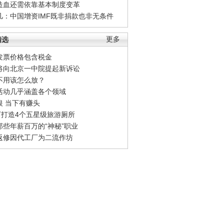
造血还需依靠基本制度变革
凡：中国增资IMF既非捐款也非无条件
精选
更多
发票价格包含税金
将向北京一中院提起新诉讼
不用该怎么放？
活动几乎涵盖各个领域
银 当下有赚头
0万打造4个五星级旅游厕所
那些年薪百万的“神秘”职业
返修因代工厂为二流作坊