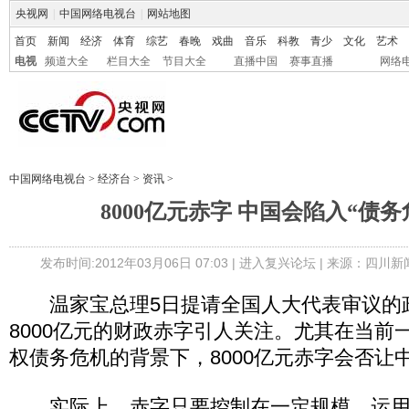
央视网
|
中国网络电视台
|
网站地图
首页
新闻
经济
体育
综艺
春晚
戏曲
音乐
科教
青少
文化
艺术
电视
频道大全
栏目大全
节目大全
直播中国
赛事直播
网络
中国网络电视台
>
经济台
>
资讯
>
8000亿元赤字 中国会陷入“债务
发布时间:2012年03月06日 07:03 |
进入复兴论坛
| 来源：四川新
温家宝总理5日提请全国人大代表审议的
8000亿元的财政赤字引人关注。尤其在当前
权债务危机的背景下，8000亿元赤字会否让中
实际上，赤字只要控制在一定规模，运用