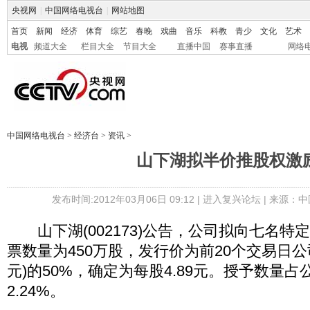
央视网
|
中国网络电视台
|
网站地图
首页
新闻
经济
体育
综艺
春晚
戏曲
音乐
科教
青少
文化
艺术
电视
频道大全
栏目大全
节目大全
直播中国
赛事直播
网络
中国网络电视台
>
经济台
>
资讯
>
山下湖拟半价推股权激
发布时间:2012年03月06日 09:12 |
进入复兴论坛
| 来源：中
山下湖(002173)公告，公司拟向七名特
票数量为450万股，发行价为前20个交易日公司
元)的50%，确定为每股4.89元。授予数量
2.24%。