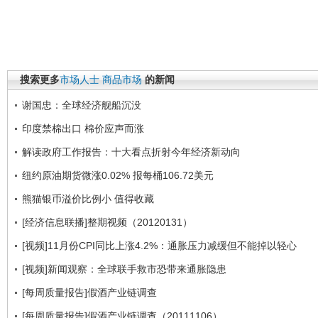
搜索更多
市场人士
商品市场
的新闻
谢国忠：全球经济舰船沉没
印度禁棉出口 棉价应声而涨
解读政府工作报告：十大看点折射今年经济新动向
纽约原油期货微涨0.02% 报每桶106.72美元
熊猫银币溢价比例小 值得收藏
[经济信息联播]整期视频（20120131）
[视频]11月份CPI同比上涨4.2%：通胀压力减缓但不能掉以轻心
[视频]新闻观察：全球联手救市恐带来通胀隐患
[每周质量报告]假酒产业链调查
[每周质量报告]假酒产业链调查（20111106）