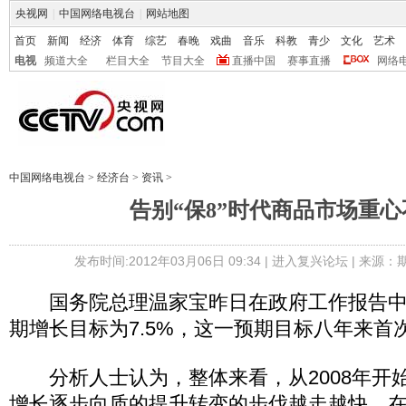
央视网
|
中国网络电视台
|
网站地图
首页
新闻
经济
体育
综艺
春晚
戏曲
音乐
科教
青少
文化
艺术
电视
频道大全
栏目大全
节目大全
直播中国
赛事直播
网络
中国网络电视台
>
经济台
>
资讯
>
告别“保8”时代商品市场重
发布时间:2012年03月06日 09:34 |
进入复兴论坛
| 来源：
国务院总理温家宝昨日在政府工作报告中提
期增长目标为7.5%，这一预期目标八年来首
分析人士认为，整体来看，从2008年开
增长逐步向质的提升转变的步伐越走越快，