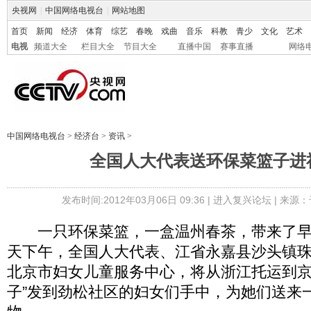
央视网
|
中国网络电视台
|
网站地图
首页
新闻
经济
体育
综艺
春晚
戏曲
音乐
科教
青少
文化
艺术
电视
频道大全
栏目大全
节目大全
直播中国
赛事直播
网络
中国网络电视台
>
经济台
>
资讯
>
全国人大代表送环保菜篮子进社
发布时间:2012年03月06日 09:36 |
进入复兴论坛
| 来源：
一只环保菜篮，一盒温州春茶，带来了早
天下午，全国人大代表、江省永嘉县沙头镇
北京市妇女儿童服务中心，将从浙江托运到京的
子”发到劲松社区的妇女们手中，为她们送来一