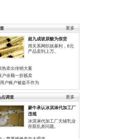
调查
更多
超九成玻尿酸为假货
用关系网织就暴利，8元
产品卖到上万。
素热牵出传销大案
账户余额一折贱卖
店用户账户被盗不作为
热点调查
更多
蒙牛承认冰淇淋代加工厂
违规
冰淇淋代加工厂天辅乳业
存脏乱差问题。
协：苹果维修条款太霸道