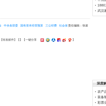
188
武汉
金
中央各部委
国有资本经营预算
三公经费
社会保
责任编辑：张崖
【
转发邮件
】【
】
【一键分享
】
深度
农产
装备
彩票