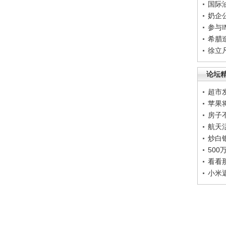
国际
奶企
参与
希腊
徐立
论坛
超市
苹果
房子
航天
炒白
50
看看
小米