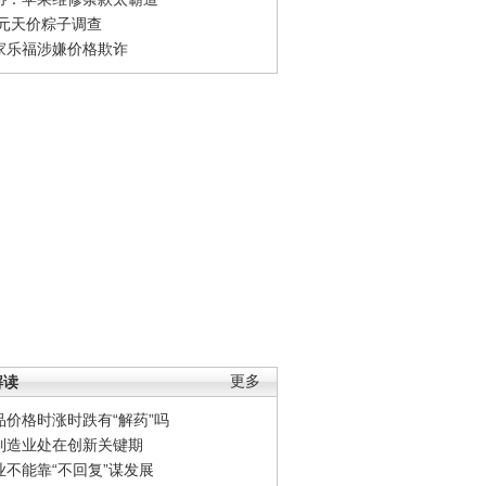
0元天价粽子调查
家乐福涉嫌价格欺诈
解读
更多
品价格时涨时跌有“解药”吗
制造业处在创新关键期
业不能靠“不回复”谋发展