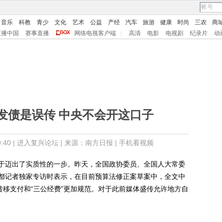
音乐
科教
青少
文化
艺术
公益
产经
汽车
旅游
健康
时尚
三农
商
直播中国
赛事直播
网络电视客户端
|
高清
电影
电视剧
纪录片
动
发债是误传 中央不会开这口子
40 |
进入复兴论坛
| 来源：南方日报 |
手机看视频
迈出了实质性的一步。昨天，全国政协委员、全国人大常委
都记者独家专访时表示，在目前预算法修正案草案中，全文中
转移支付和“三公经费”更加规范。对于此前媒体盛传允许地方自