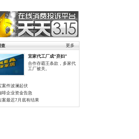
调查
更多
宜家代工厂成“弃妇”
合作存霸王条款，多家代
工厂被关。
宝案件波澜起伏
咖啡企业资金告急
吉案最迟7月底有结果