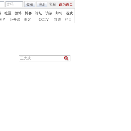
登录
注册
客服
设为首页
城
社区
微博
博客
论坛
访谈
邮箱
游戏
画片
公开课
播客
|
CCTV
频道
栏目