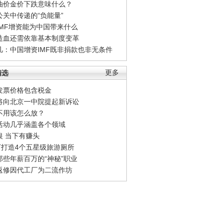
油价金价下跌意味什么？
公关中传递的“负能量”
IMF增资能为中国带来什么
造血还需依靠基本制度变革
凡：中国增资IMF既非捐款也非无条件
精选
更多
发票价格包含税金
将向北京一中院提起新诉讼
不用该怎么放？
活动几乎涵盖各个领域
银 当下有赚头
0万打造4个五星级旅游厕所
那些年薪百万的“神秘”职业
返修因代工厂为二流作坊