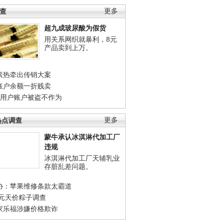
调查
更多
超九成玻尿酸为假货
用关系网织就暴利，8元
产品卖到上万。
素热牵出传销大案
账户余额一折贱卖
店用户账户被盗不作为
热点调查
更多
蒙牛承认冰淇淋代加工厂
违规
冰淇淋代加工厂天辅乳业
存脏乱差问题。
协：苹果维修条款太霸道
0元天价粽子调查
家乐福涉嫌价格欺诈