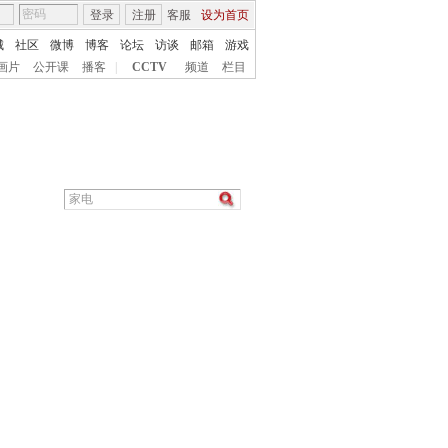
登录
注册
客服
设为首页
城
社区
微博
博客
论坛
访谈
邮箱
游戏
画片
公开课
播客
|
CCTV
频道
栏目