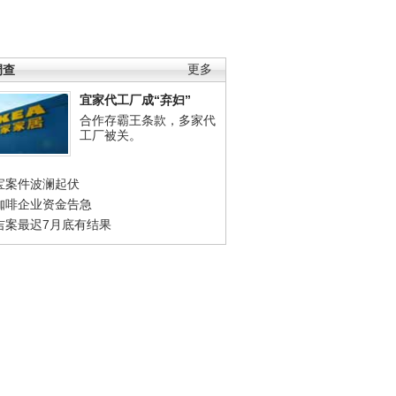
调查
更多
宜家代工厂成“弃妇”
合作存霸王条款，多家代
工厂被关。
宝案件波澜起伏
咖啡企业资金告急
吉案最迟7月底有结果