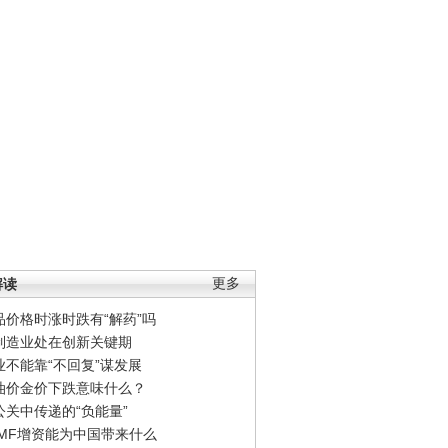
解读
更多
品价格时涨时跌有“解药”吗
制造业处在创新关键期
业不能靠“不回复”谋发展
油价金价下跌意味什么？
公关中传递的“负能量”
IMF增资能为中国带来什么