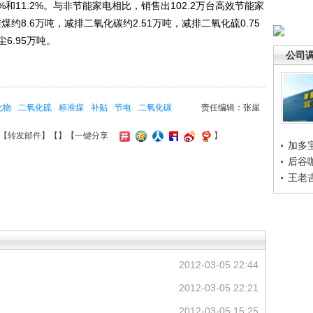
%和11.2%。与非节能家电相比，销售出102.2万台高效节能家
约8.6万吨，减排二氧化碳约2.51万吨，减排二氧化硫0.75
6.95万吨。
公司
化物
二氧化硫
标准煤
补贴
节电
二氧化碳
责任编辑：张崖
【
转发邮件
】【
】
【一键分享
】
加多
后谷
王老
2012-03-05 22:44
2012-03-05 22:21
2012-03-05 15:25