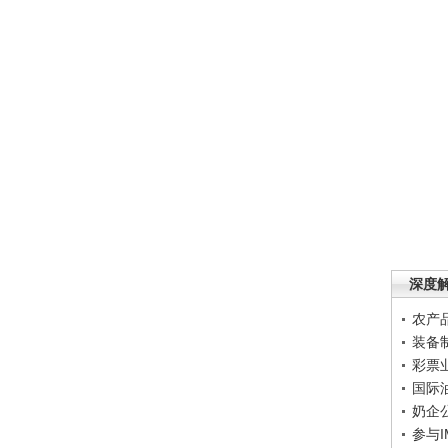
深度
农产
装备
彩票
国际
奶企
参与