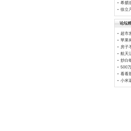
希腊
徐立
论坛
超市
苹果
房子
航天
炒白
50
看看
小米