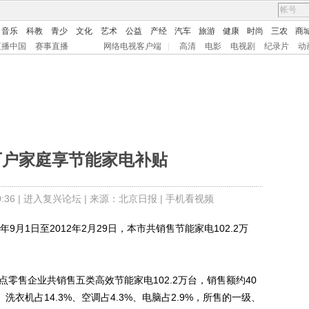
音乐
科教
青少
文化
艺术
公益
产经
汽车
旅游
健康
时尚
三农
商
直播中国
赛事直播
网络电视客户端
|
高清
电影
电视剧
纪录片
动
万户家庭享节能家电补贴
36 |
进入复兴论坛
| 来源：北京日报 |
手机看视频
月1日至2012年2月29日，本市共销售节能家电102.2万
售企业共销售五类高效节能家电102.2万台，销售额约40
、洗衣机占14.3%、空调占4.3%、电脑占2.9%，所售的一级、