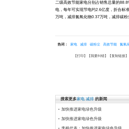
二级高效节能家电分别占销售总量的88.8
电，每年可实现节电约2.6亿度，折合标准煤
万吨，减排氮氧化物0.37万吨，减排碳粉尘
热词：
家电
减排
碳粉尘
高效节能
氮氧
【
打印
】【
我要纠错
】【
复制链接
】
搜索更多
家电
减排
的新闻
加快推进家电绿色升级
加快推进家电绿色升级
李根代表：加快推进家电绿色升级