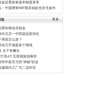
造血还需依靠基本制度变革
凡：中国增资IMF既非捐款也非无条件
精选
更多
发票价格包含税金
将向北京一中院提起新诉讼
不用该怎么放？
活动几乎涵盖各个领域
银 当下有赚头
0万打造4个五星级旅游厕所
那些年薪百万的“神秘”职业
返修因代工厂为二流作坊