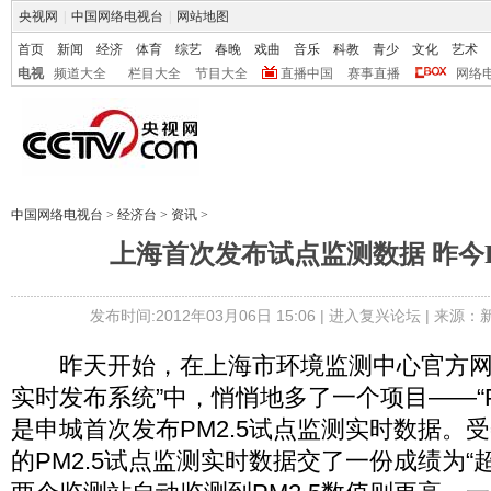
央视网
|
中国网络电视台
|
网站地图
首页
新闻
经济
体育
综艺
春晚
戏曲
音乐
科教
青少
文化
艺术
电视
频道大全
栏目大全
节目大全
直播中国
赛事直播
网络
中国网络电视台
>
经济台
>
资讯
>
上海首次发布试点监测数据 昨今P
发布时间:2012年03月06日 15:06 |
进入复兴论坛
| 来源：
昨天开始，在上海市环境监测中心官方网
实时发布系统”中，悄悄地多了一个项目——“P
是申城首次发布PM2.5试点监测实时数据。
的PM2.5试点监测实时数据交了一份成绩为“