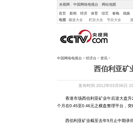
央视网
|
中国网络电视台
|
网站地图
首页
新闻
经济
体育
综艺
春晚
戏曲
电视
频道大全
栏目大全
节目大全
中国网络电视台
>
经济台
>
资讯
>
西伯利亚矿业
发布时间:2012年03月06日 15:
香港市场西伯利亚矿业午后逆大盘升20%
个月在0.45至0.46元之横盘整理平台，突
西伯利亚矿业截至去年9月止中期录得亏损