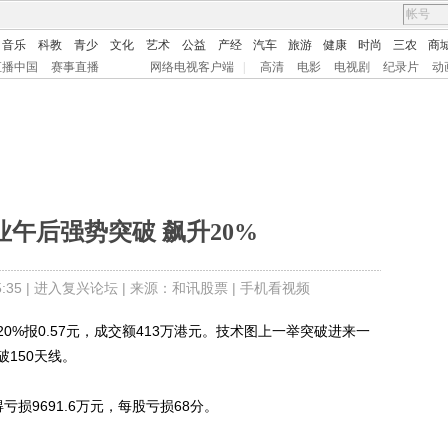
音乐
科教
青少
文化
艺术
公益
产经
汽车
旅游
健康
时尚
三农
商
直播中国
赛事直播
网络电视客户端
|
高清
电影
电视剧
纪录片
动
午后强势突破 飙升20%
35 |
进入复兴论坛
| 来源：和讯股票 |
手机看视频
报0.57元，成交额413万港元。技术图上一举突破进来一
破150天线。
9691.6万元，每股亏损68分。