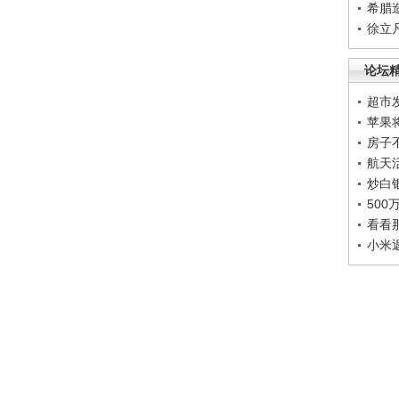
希腊
徐立
论坛
超市
苹果
房子
航天
炒白
50
看看
小米