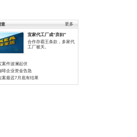
调查
更多
宜家代工厂成“弃妇”
合作存霸王条款，多家代
工厂被关。
宝案件波澜起伏
咖啡企业资金告急
吉案最迟7月底有结果