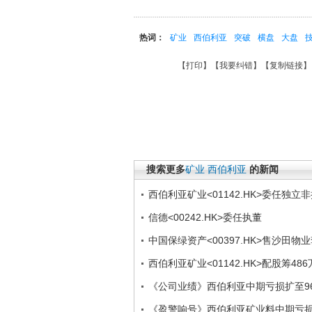
热词：
矿业
西伯利亚
突破
横盘
大盘
【
打印
】【
我要纠错
】【
复制链接
】
搜索更多
矿业
西伯利亚
的新闻
西伯利亚矿业<01142.HK>委任独立
信德<00242.HK>委任执董
中国保绿资产<00397.HK>售沙田物业
西伯利亚矿业<01142.HK>配股筹486
《公司业绩》西伯利亚中期亏损扩至96
《盈警响号》西伯利亚矿业料中期亏