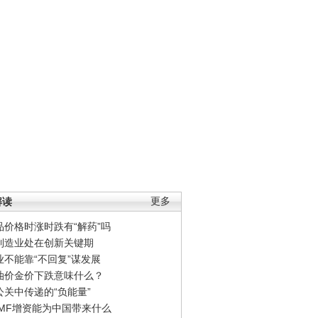
解读
更多
品价格时涨时跌有“解药”吗
制造业处在创新关键期
业不能靠“不回复”谋发展
油价金价下跌意味什么？
公关中传递的“负能量”
IMF增资能为中国带来什么