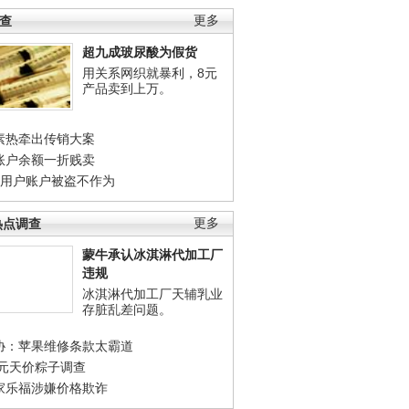
调查
更多
超九成玻尿酸为假货
用关系网织就暴利，8元
产品卖到上万。
素热牵出传销大案
账户余额一折贱卖
店用户账户被盗不作为
热点调查
更多
蒙牛承认冰淇淋代加工厂
违规
冰淇淋代加工厂天辅乳业
存脏乱差问题。
协：苹果维修条款太霸道
0元天价粽子调查
家乐福涉嫌价格欺诈