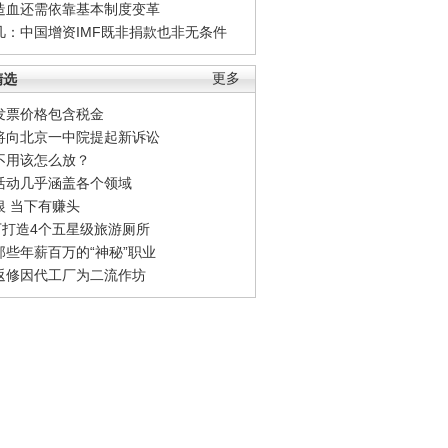
造血还需依靠基本制度变革
凡：中国增资IMF既非捐款也非无条件
精选
更多
发票价格包含税金
将向北京一中院提起新诉讼
不用该怎么放？
活动几乎涵盖各个领域
银 当下有赚头
0万打造4个五星级旅游厕所
那些年薪百万的“神秘”职业
返修因代工厂为二流作坊