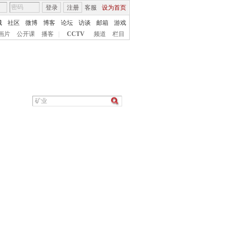
登录
注册
客服
设为首页
城
社区
微博
博客
论坛
访谈
邮箱
游戏
画片
公开课
播客
|
CCTV
频道
栏目