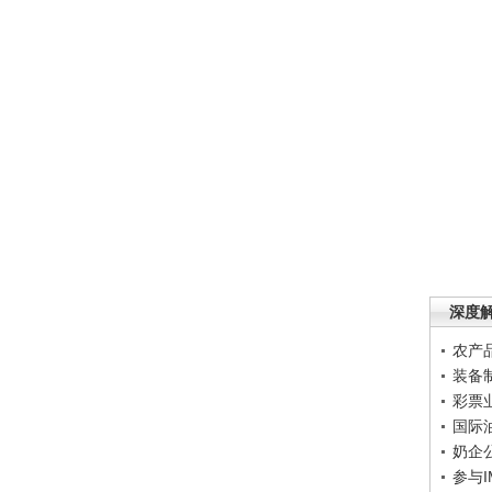
深度
农产
装备
彩票
国际
奶企
参与