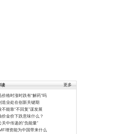
解读
更多
品价格时涨时跌有“解药”吗
制造业处在创新关键期
业不能靠“不回复”谋发展
油价金价下跌意味什么？
公关中传递的“负能量”
IMF增资能为中国带来什么