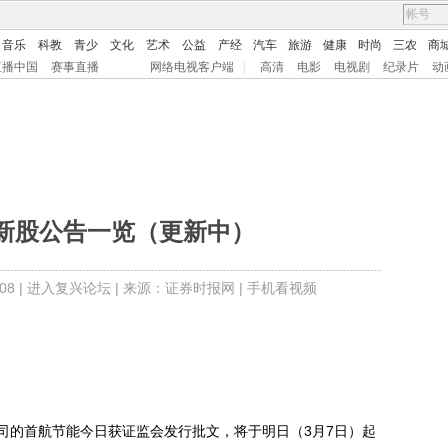
音乐
科教
青少
文化
艺术
公益
产经
汽车
旅游
健康
时尚
三农
商
直播中国
赛事直播
网络电视客户端
|
高清
电影
电视剧
纪录片
动
间新股公告一览（更新中）
8 |
进入复兴论坛
| 来源：证券时报网 |
手机看视频
的首航节能今日获证监会发行批文，将于明日（3月7日）起