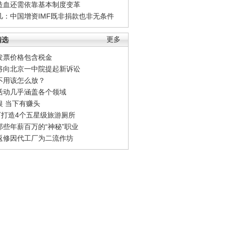
造血还需依靠基本制度变革
凡：中国增资IMF既非捐款也非无条件
精选
更多
发票价格包含税金
将向北京一中院提起新诉讼
不用该怎么放？
活动几乎涵盖各个领域
银 当下有赚头
0万打造4个五星级旅游厕所
那些年薪百万的“神秘”职业
返修因代工厂为二流作坊