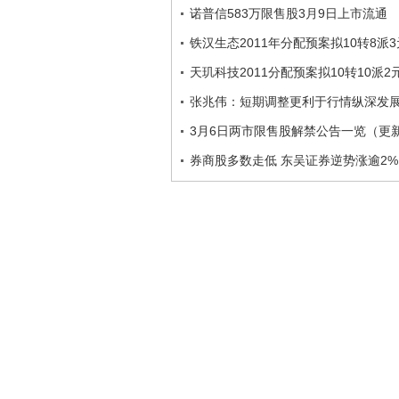
诺普信583万限售股3月9日上市流通
铁汉生态2011年分配预案拟10转8派3
天玑科技2011分配预案拟10转10派2
张兆伟：短期调整更利于行情纵深发
3月6日两市限售股解禁公告一览（更
券商股多数走低 东吴证券逆势涨逾2%