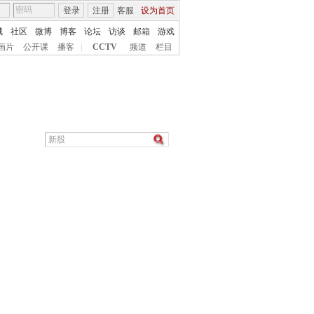
登录
注册
客服
设为首页
城
社区
微博
博客
论坛
访谈
邮箱
游戏
画片
公开课
播客
|
CCTV
频道
栏目