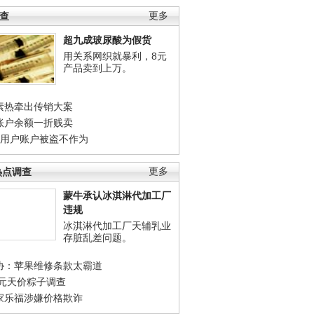
调查
更多
超九成玻尿酸为假货
用关系网织就暴利，8元
产品卖到上万。
素热牵出传销大案
账户余额一折贱卖
店用户账户被盗不作为
热点调查
更多
蒙牛承认冰淇淋代加工厂
违规
冰淇淋代加工厂天辅乳业
存脏乱差问题。
协：苹果维修条款太霸道
0元天价粽子调查
家乐福涉嫌价格欺诈