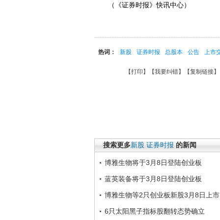
（《证券时报》快讯中心）
热词：
新股
证券时报
总股本
公告
上市
【
打印
】【
我要纠错
】【
复制链接
】
搜索更多
新股
证券时报
的新闻
博雅生物将于3月8日登陆创业板
蓝英装备将于3月8日登陆创业板
博雅生物等2只创业板新股3月8日上市
6只太阳黑子指标股翻转态势确立