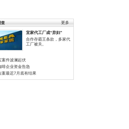
调查
更多
宜家代工厂成“弃妇”
合作存霸王条款，多家代
工厂被关。
宝案件波澜起伏
咖啡企业资金告急
吉案最迟7月底有结果