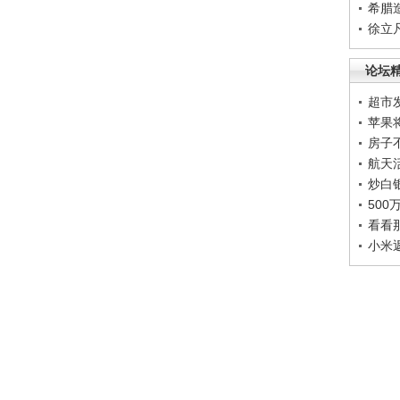
希腊
徐立
论坛
超市
苹果
房子
航天
炒白
50
看看
小米