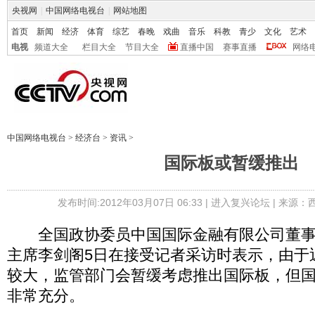
央视网
|
中国网络电视台
|
网站地图
首页
新闻
经济
体育
综艺
春晚
戏曲
音乐
科教
青少
文化
艺术
电视
频道大全
栏目大全
节目大全
直播中国
赛事直播
网络
中国网络电视台
>
经济台
>
资讯
>
国际板或暂缓推出
发布时间:2012年03月07日 06:33 |
进入复兴论坛
| 来源：
全国政协委员中国国际金融有限公司董事
主席李剑阁5日在接受记者采访时表示，由于
较大，监管部门会暂缓考虑推出国际板，但
非常充分。