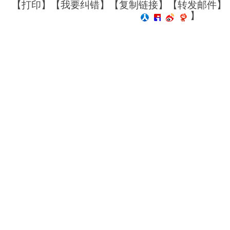
【
打印
】【
我要纠错
】【
复制链接
】【
转发邮件
】
】