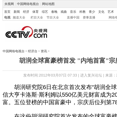
央视网
|
中国网络电视台
|
网站地图
首页
新闻
经济
体育
综艺
春晚
戏曲
音乐
科教
青少
文化
艺术
电视
频道大全
栏目大全
节目大全
直播中国
赛事直播
网络
中国网络电视台
>
经济台
>
资讯
>
胡润全球富豪榜首发 "内地首富"宗
发布时间:2012年03月07日 07:33 |
进入复兴论坛
| 来源：
胡润研究院6日在北京首次发布“胡润全球
信大亨卡洛斯·斯利姆以550亿美元财富成为2
富。五位登榜的中国富豪中，宗庆后位列第7
在这份胡润研究院首次发布的全球富豪榜上