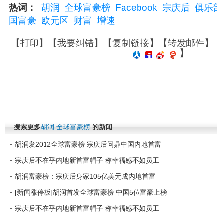
热词：
胡润
全球富豪榜
Facebook
宗庆后
俱乐
国富豪
欧元区
财富
增速
【
打印
】【
我要纠错
】【
复制链接
】【
转发邮件
】
】
搜索更多
胡润
全球富豪榜
的新闻
胡润发2012全球富豪榜 宗庆后问鼎中国内地首富
宗庆后不在乎内地新首富帽子 称幸福感不如员工
胡润富豪榜：宗庆后身家105亿美元成内地首富
[新闻涨停板]胡润首发全球富豪榜 中国5位富豪上榜
宗庆后不在乎内地新首富帽子 称幸福感不如员工