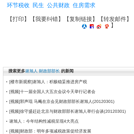
环节税收
民生
公共财政
住房需求
【
打印
】【
我要纠错
】【
复制链接
】【
转发邮件
】
】
搜索更多
谢旭人
财政部部长
的新闻
[楼市新观察]谢旭人：积极稳妥推进房产税
[视频]十一届全国人大五次会议今天举行记者会
[视频]郭声琨 马飚在京会见财政部部长谢旭人(20120301)
[视频]徐守盛赶赴北京与财政部部长谢旭人举行会谈(20120301)
谢旭人：今年结构性减税呈现4大亮点
[视频]财政部：明年多项减税政策促经济发展