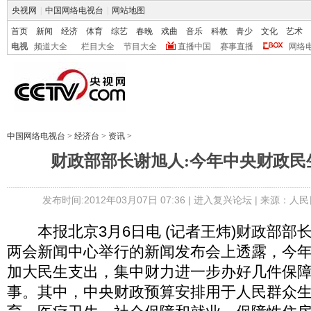
央视网
|
中国网络电视台
|
网站地图
首页
新闻
经济
体育
综艺
春晚
戏曲
音乐
科教
青少
文化
艺术
电视
频道大全
栏目大全
节目大全
直播中国
赛事直播
网络
中国网络电视台
>
经济台
>
资讯
>
财政部部长谢旭人:今年中央财政民
发布时间:2012年03月07日 07:36 |
进入复兴论坛
| 来源：人民
本报北京3月6日电 (记者王炜)财政部部
两会新闻中心举行的新闻发布会上透露，今
加大民生支出，集中财力进一步办好几件保
事。其中，中央财政预算安排用于人民群众