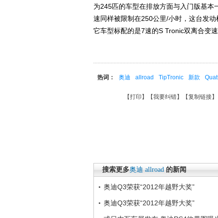
为245匹的车型在排放方面与入门版基本一
速同样被限制在250公里/小时，这台发动机
它车型标配的是7速的S Tronic双离合变
热词：
奥迪
allroad
TipTronic
新款
Quat
【
打印
】【
我要纠错
】【
复制链接
】
搜索更多
奥迪
allroad
的新闻
奥迪Q3荣获“2012年越野大奖”
奥迪Q3荣获“2012年越野大奖”