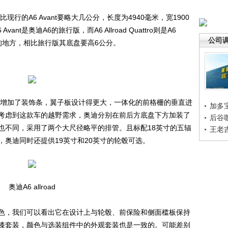
ro比现行的A6 Avant要略大几公分，长度为4940毫米，宽1900
nt是奥迪A6的旅行版，而A6 Allroad Quattro则是A6
公司
了的地方，相比旅行版其底盘要高6公分。
ro在侧面增加了装饰条，翼子板设计得更大，一体化的前格栅的垂直进
加多
考虑到这款车的越野需求，奥迪分别在前后方底盘下方加装了
后谷
也不同，采用了两个大尺径略平的排管。且标配18英寸的五辐
王老
18，奥迪同时还提供19英寸和20英寸的轮毂可选。
奥迪A6 allroad
，我们可以看出它在设计上与轮毂、前保险和侧面槛板保持
漆套装，颜色与选装组件中的外观套装也是一致的。可能差别