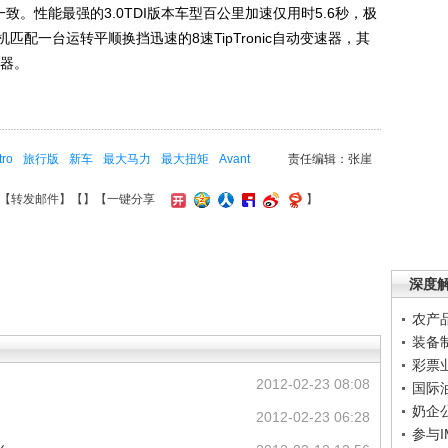
致。性能最强的3.0TDI版本车型百公里加速仅用时5.6秒，极
匹配一台运转平顺换挡迅速的8速TipTronic自动变速器，其
速器。
tro
旅行版
新车
最大马力
最大扭矩
Avant
责任编辑：张崖
【
转发邮件
】【
】
【一键分享
】
深度
农产
装备
彩票
2012-02-23 08:08
国际
奶企
2012-02-23 06:28
参与