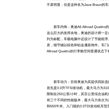
不甚明显，但是这种名为Java Braun的车身色
新车内饰：奥迪A6 Allroad Quat
这么巨大的发挥余地，奥迪的设计师一定
列为标配，车载电脑中还设计了节能程序。奥迪A
质，细节辅以棕色和铝金属装饰件。车门内侧
Allroad Quattro的行李舱空间普通状
新车动力：目前奥迪为其提供四款选择，
首先是3.0升TFSI发动机，最大马力为3
限制在250公里/小时，其百公里综合油耗
有三个不同的性能版本，最大马力依次为20
和650牛米。入门级的3.0TDI发动机车