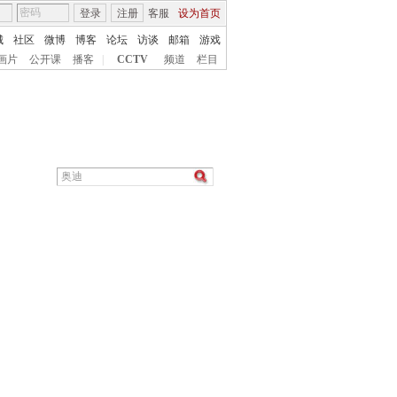
登录
注册
客服
设为首页
城
社区
微博
博客
论坛
访谈
邮箱
游戏
画片
公开课
播客
|
CCTV
频道
栏目