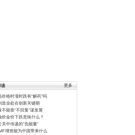
解读
更多
品价格时涨时跌有“解药”吗
制造业处在创新关键期
业不能靠“不回复”谋发展
油价金价下跌意味什么？
公关中传递的“负能量”
IMF增资能为中国带来什么