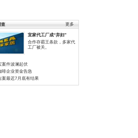
调查
更多
宜家代工厂成“弃妇”
合作存霸王条款，多家代
工厂被关。
宝案件波澜起伏
咖啡企业资金告急
吉案最迟7月底有结果