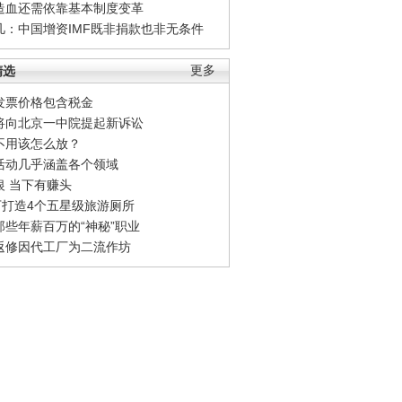
造血还需依靠基本制度变革
凡：中国增资IMF既非捐款也非无条件
精选
更多
发票价格包含税金
将向北京一中院提起新诉讼
不用该怎么放？
活动几乎涵盖各个领域
银 当下有赚头
0万打造4个五星级旅游厕所
那些年薪百万的“神秘”职业
返修因代工厂为二流作坊