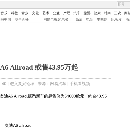
音乐
科教
青少
文化
艺术
公益
产经
汽车
旅游
健康
时尚
三农
商
直播中国
赛事直播
网络电视客户端
|
高清
电影
电视剧
纪录片
动
Allroad 或售43.95万起
40 |
进入复兴论坛
| 来源：网易汽车 |
手机看视频
 Allroad,据悉新车的起售价为54600欧元（约合43.95
奥迪A6 allroad