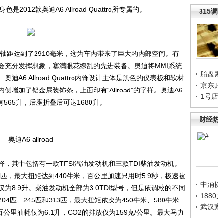
是2012款奥迪A6 Allroad Quattro所专属的。
315
tro的轴距达到了2910毫米，这为车内带来了巨大的内部空间。有
会充分发挥想象，塞满眼花缭乱的先进装备。奥迪将MMI系统
胎盘
6 Allroad Quattro内饰设计主体是黑色的仪表板和软材
京东
增加了铝金属装饰条，上面印有“Allroad”的字样。奥迪A6
1号
态下有565升，后座折叠后可达1680升。
财经
奥迪A6 allroad
其中包括有一款TFSI汽油发动机和三款TDI柴油发动机。
10匹，最大扭矩达到440牛米，百公里加速只用时5.9秒，极速被
中消
仅为8.9升。柴油发动机全部为3.0TDI型号，但是依调校的不同
188
4匹、245匹和313匹，最大扭矩依次为450牛米、580牛米
武汉
型百公里油耗仅为6.1升，CO2的排放仅为159克/公里。最大马力