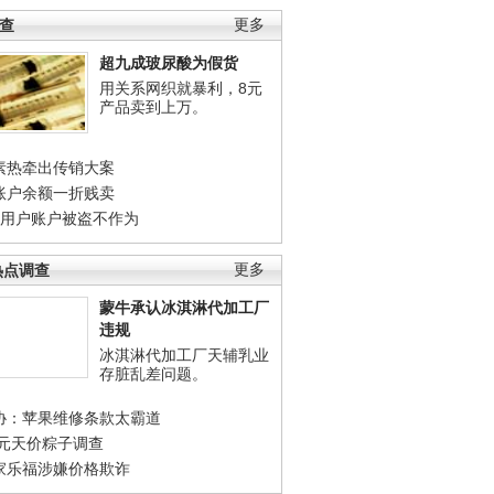
调查
更多
超九成玻尿酸为假货
用关系网织就暴利，8元
产品卖到上万。
素热牵出传销大案
账户余额一折贱卖
店用户账户被盗不作为
热点调查
更多
蒙牛承认冰淇淋代加工厂
违规
冰淇淋代加工厂天辅乳业
存脏乱差问题。
协：苹果维修条款太霸道
0元天价粽子调查
家乐福涉嫌价格欺诈