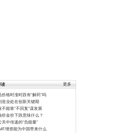
解读
更多
品价格时涨时跌有“解药”吗
制造业处在创新关键期
业不能靠“不回复”谋发展
油价金价下跌意味什么？
公关中传递的“负能量”
IMF增资能为中国带来什么