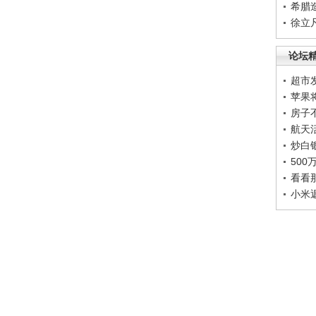
希腊
徐立
论坛
超市
苹果
房子
航天
炒白
50
看看
小米