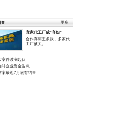
调查
更多
宜家代工厂成“弃妇”
合作存霸王条款，多家代
工厂被关。
宝案件波澜起伏
咖啡企业资金告急
吉案最迟7月底有结果