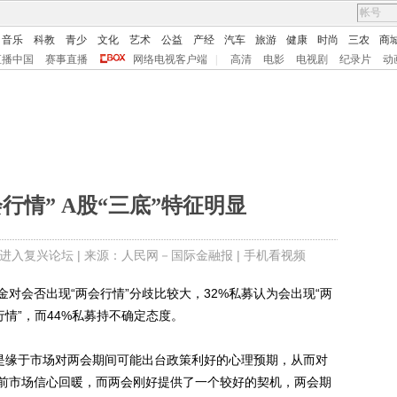
音乐
科教
青少
文化
艺术
公益
产经
汽车
旅游
健康
时尚
三农
商
直播中国
赛事直播
网络电视客户端
|
高清
电影
电视剧
纪录片
动
行情” A股“三底”特征明显
进入复兴论坛
| 来源：人民网－国际金融报 |
手机看视频
会否出现“两会行情”分歧比较大，32%私募认为会出现“两
行情”，而44%私募持不确定态度。
是缘于市场对两会期间可能出台政策利好的心理预期，从而对
前市场信心回暖，而两会刚好提供了一个较好的契机，两会期