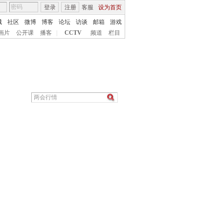
登录
注册
客服
设为首页
城
社区
微博
博客
论坛
访谈
邮箱
游戏
画片
公开课
播客
|
CCTV
频道
栏目