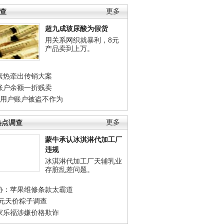
调查
更多
超九成玻尿酸为假货
用关系网织就暴利，8元
产品卖到上万。
素热牵出传销大案
账户余额一折贱卖
店用户账户被盗不作为
热点调查
更多
蒙牛承认冰淇淋代加工厂
违规
冰淇淋代加工厂天辅乳业
存脏乱差问题。
协：苹果维修条款太霸道
0元天价粽子调查
家乐福涉嫌价格欺诈