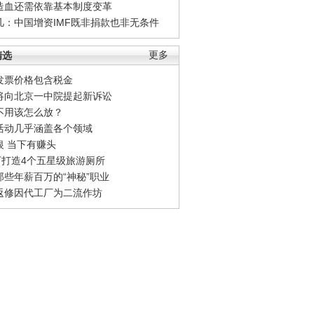
造血还需依靠基本制度变革
凡：中国增资IMF既非捐款也非无条件
精选
更多
发票价格包含税金
将向北京一中院提起新诉讼
不用该怎么放？
活动几乎涵盖各个领域
银 当下有赚头
0万打造4个五星级旅游厕所
那些年薪百万的“神秘”职业
返修因代工厂为二流作坊