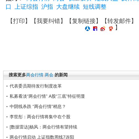
口
上证综指
沪指
大盘继续
短线调整
【
打印
】【
我要纠错
】【
复制链接
】【
转发邮件
】
】
搜索更多
两会行情
两会
的新闻
代表委员期待发行制度改革
私募看淡“两会行情” A股“三底”特征明显
中阴线杀跌 “两会行情”稍息？
李世彤：两会行情将集中在个股
[数据雷达]杨风：两会行情有望持续
两会行情启动 上证指数周线7连阳