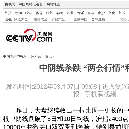
央视网
|
中国网络电视台
|
网站地图
首页
新闻
经济
体育
综艺
春晚
戏曲
音乐
科教
青少
文化
艺术
电视
频道大全
栏目大全
节目大全
直播中国
赛事直播
网络
中国网络电视台
>
经济台
>
资讯
>
中阴线杀跌 “两会行情”
发布时间:2012年03月07日 09:08 |
进入复兴
报 |
手机看视频
昨日，大盘继续收出一根比周一更长的中
根中阴线跌破了5日和10日均线，沪指2400
10000点整数关口双双受到考验，特别是前