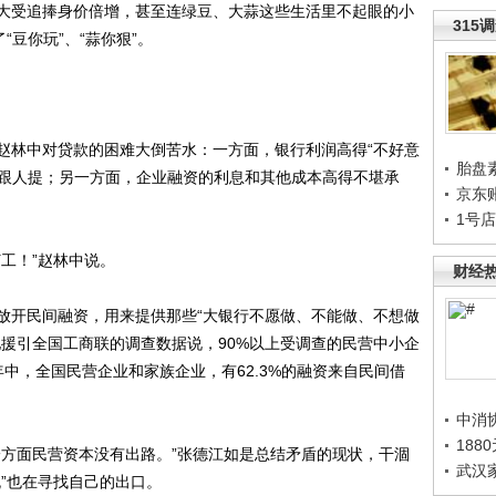
受追捧身价倍增，甚至连绿豆、大蒜这些生活里不起眼的小
315
“豆你玩”、“蒜你狠”。
。
林中对贷款的困难大倒苦水：一方面，银行利润高得“不好意
胎盘
”跟人提；另一方面，企业融资的利息和其他成本高得不堪承
京东
1号
工！”赵林中说。
财经
开民间融资，用来提供那些“大银行不愿做、不能做、不想做
他援引全国工商联的调查数据说，90%以上受调查的民营中小企
中，全国民营企业和家族企业，有62.3%的融资来自民间借
中消
188
方面民营资本没有出路。”张德江如是总结矛盾的现状，干涸
武汉
”也在寻找自己的出口。