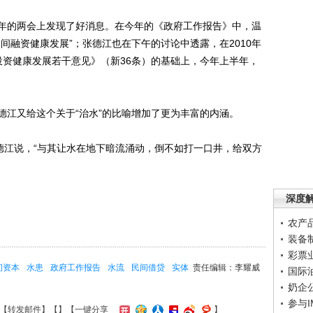
的两会上发现了好消息。在今年的《政府工作报告》中，温
间融资健康发展”；张德江也在下午的讨论中透露，在2010年
投资健康发展若干意见》（新36条）的基础上，今年上半年，
江又给这个关于“治水”的比喻增加了更为丰富的内涵。
江说，“与其让水在地下暗流涌动，倒不如打一口井，给双方
深度
农产
装备
彩票
间资本
水患
政府工作报告
水流
民间借贷
实体
责任编辑：李耀威
国际
奶企
参与
【
转发邮件
】【
】
【一键分享
】