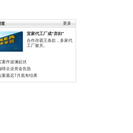
调查
更多
宜家代工厂成“弃妇”
合作存霸王条款，多家代
工厂被关。
宝案件波澜起伏
咖啡企业资金告急
吉案最迟7月底有结果