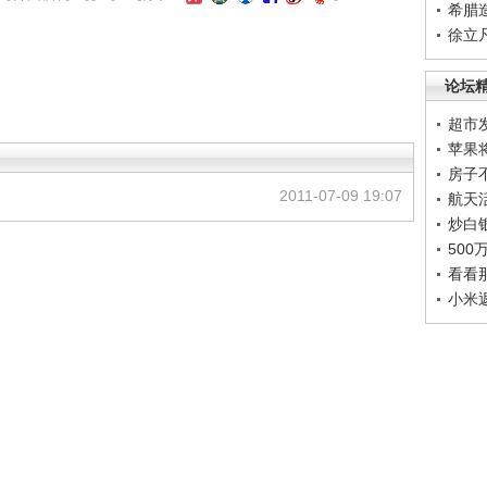
希腊
徐立
论坛
超市
苹果
房子
2011-07-09 19:07
航天
炒白
50
看看
小米