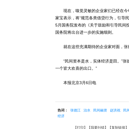
现在，嗅觉灵敏的企业家们已经在今年
家宝表示，将“规范各类借贷行为，引导民
5月国务院发布的《关于鼓励和引导民间
国务院将出台进一步的实施细则。
就在这些充满期待的企业家对面，张德
“民间资本是水，实体经济是田。”张德
一个皆大欢喜的出口。”
本报北京3月6日电
热词：
张德江
治水
民间融资
赵洪祝
民
经济
【
打印
】【
我要纠错
】【
复制链接
】