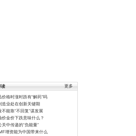
解读
更多
品价格时涨时跌有“解药”吗
制造业处在创新关键期
业不能靠“不回复”谋发展
油价金价下跌意味什么？
公关中传递的“负能量”
IMF增资能为中国带来什么