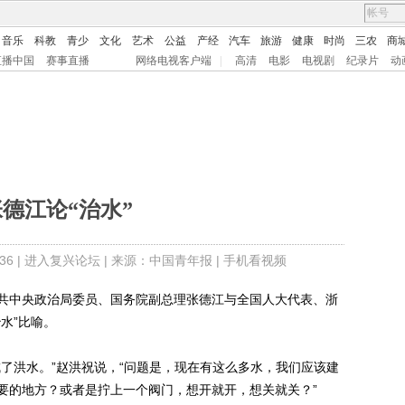
音乐
科教
青少
文化
艺术
公益
产经
汽车
旅游
健康
时尚
三农
商
直播中国
赛事直播
网络电视客户端
|
高清
电影
电视剧
纪录片
动
德江论“治水”
6 |
进入复兴论坛
| 来源：中国青年报 |
手机看视频
中央政治局委员、国务院副总理张德江与全国人大代表、浙
水”比喻。
洪水。”赵洪祝说，“问题是，现在有这么多水，我们应该建
要的地方？或者是拧上一个阀门，想开就开，想关就关？”