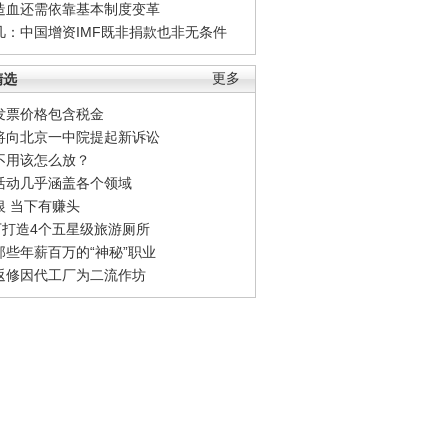
造血还需依靠基本制度变革
凡：中国增资IMF既非捐款也非无条件
精选
更多
发票价格包含税金
将向北京一中院提起新诉讼
不用该怎么放？
活动几乎涵盖各个领域
银 当下有赚头
0万打造4个五星级旅游厕所
那些年薪百万的“神秘”职业
返修因代工厂为二流作坊