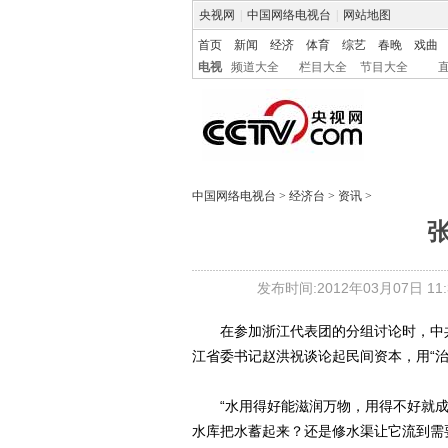
央视网
|
中国网络电视台
|
网站地图
首页
新闻
经济
体育
综艺
春晚
戏曲
电视
频道大全
栏目大全
节目大全
中国网络电视台
>
经济台
>
资讯
>
张
发布时间:2012年03月07日 11:3
在参加浙江代表团的分组讨论时，中共
江省委书记赵洪祝谈论起民间资本，用“治
“水用得好能滋润万物，用得不好就成了
水库把水蓄起来？还是修水渠让它流到需