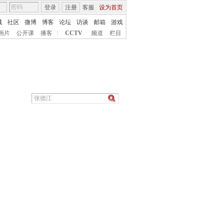
登录
注册
客服
设为首页
城
社区
微博
博客
论坛
访谈
邮箱
游戏
画片
公开课
播客
|
CCTV
频道
栏目