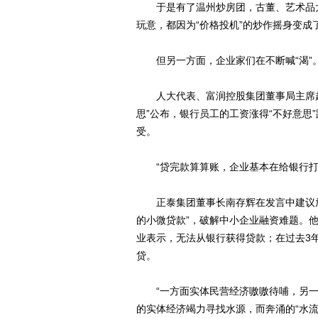
于是有了温州炒房团，古董、艺术品大
玩意，都因为“价格投机”的炒作摇身变成了
但另一方面，企业家们在不断喊“渴”
人大代表、富润控股集团董事局主席赵
思”公布，银行员工的工资涨得“不好意思
受。
“贷完款算算账，企业基本在给银行打
正泰集团董事长南存辉在发言中建议放
的小微贷款”，破解中小企业融资难题。
业表示，无法从银行获得贷款；在过去3年
贷。
“一方面实体民营经济嗷嗷待哺，另一
的实体经济竭力寻找水源，而奔涌的“水流