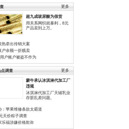
调查
更多
超九成玻尿酸为假货
用关系网织就暴利，8元
产品卖到上万。
素热牵出传销大案
账户余额一折贱卖
店用户账户被盗不作为
热点调查
更多
蒙牛承认冰淇淋代加工厂
违规
冰淇淋代加工厂天辅乳业
存脏乱差问题。
协：苹果维修条款太霸道
0元天价粽子调查
家乐福涉嫌价格欺诈