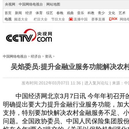
央视网
|
中国网络电视台
|
网站地图
首页
新闻
经济
体育
综艺
春晚
戏曲
音乐
科教
青少
文化
艺术
电视
频道大全
栏目大全
节目大全
直播中国
赛事直播
网络
中国网络电视台
>
经济台
>
资讯
>
吴焰委员:提升金融业服务功能解决农
发布时间:2012年03月07日 11:36 |
进入复兴论坛
| 来源：中
中国经济网北京3月7日讯 今年年初召开
明确提出要大力提升金融行业服务功能，加
支持，特别要加快解决农村金融服务不足、
问题。全国政协委员、中国人民保险集团股