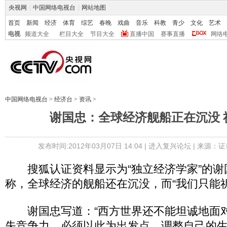
央视网
|
中国网络电视台
|
网站地图
首页
新闻
经济
体育
综艺
春晚
戏曲
音乐
科教
青少
文化
艺术
电视
频道大全
栏目大全
节目大全
直播中国
赛事直播
网络
中国网络电视台
>
经济台
>
资讯
>
谢国忠：全球经济舰船正在沉没 
发布时间:2012年03月07日 14:04 |
进入复兴论坛
| 来源：证
搜狐认证资料显示为“独立经济学家”的谢国
称，全球经济的舰船还在沉没，而“我们只能
谢国忠写道：“西方世界还不能坦诚地面
失竞争力，必须以此为出发点，调整自己的