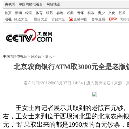
央视网
|
中国网络电视台
|
网站地图
首页
新闻
经济
体育
综艺
春晚
戏曲
音乐
科教
青少
文化
艺术
电视
频道大全
栏目大全
节目大全
直播中国
赛事直播
网络
中国网络电视台
>
经济台
>
资讯
>
北京农商银行ATM取3000元全是老版
发布时间:2012年03月07日 14:34 |
进入复兴论坛
| 来源：
王女士向记者展示其取到的老版百元钞。2
右，王女士来到位于西坝河北里的北京农商银行
元，“结果取出来的都是1990版的百元钞票