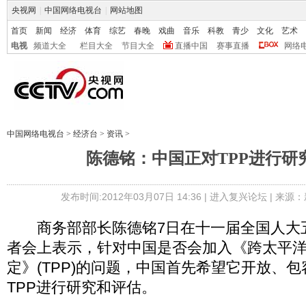
央视网
|
中国网络电视台
|
网站地图
首页
新闻
经济
体育
综艺
春晚
戏曲
音乐
科教
青少
文化
艺术
电视
频道大全
栏目大全
节目大全
直播中国
赛事直播
网络
中国网络电视台
>
经济台
>
资讯
>
陈德铭：中国正对TPP进行研
发布时间:2012年03月07日 14:36 |
进入复兴论坛
| 来源：
商务部部长陈德铭7日在十一届全国人大
者会上表示，针对中国是否会加入《跨太平
定》(TPP)的问题，中国首先希望它开放、
TPP进行研究和评估。