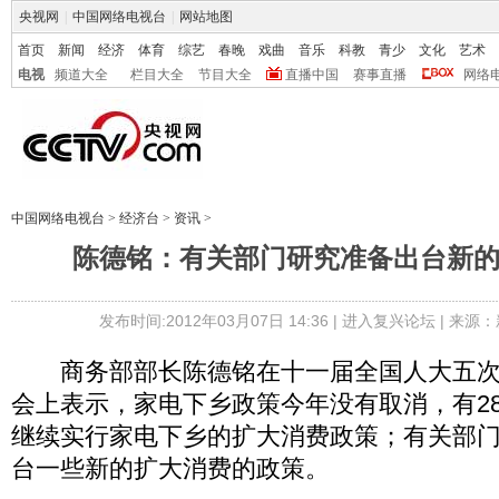
央视网
|
中国网络电视台
|
网站地图
首页
新闻
经济
体育
综艺
春晚
戏曲
音乐
科教
青少
文化
艺术
电视
频道大全
栏目大全
节目大全
直播中国
赛事直播
网络
中国网络电视台
>
经济台
>
资讯
>
陈德铭：有关部门研究准备出台新
发布时间:2012年03月07日 14:36 |
进入复兴论坛
| 来源：
商务部部长陈德铭在十一届全国人大五次
会上表示，家电下乡政策今年没有取消，有28
继续实行家电下乡的扩大消费政策；有关部
台一些新的扩大消费的政策。