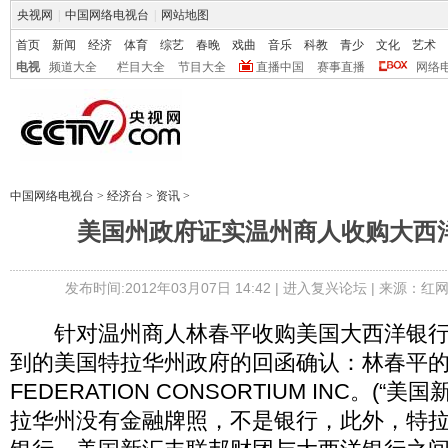
央视网
|
中国网络电视台
|
网站地图
首页
新闻
经济
体育
综艺
春晚
戏曲
音乐
科教
青少
文化
艺术
电视
频道大全
栏目大全
节目大全
直播中国
赛事直播
网络
中国网络电视台
>
经济台
>
资讯
>
美国州政府证实温州商人收购大西
发布时间:2012年03月07日 14:42 |
进入复兴论坛
| 来源：红网
针对温州商人林春平收购美国大西洋银行
到的美国特拉华州政府的回函确认：林春平的US
FEDERATION CONSORTIUM INC。(“
拉华州没有金融牌照，不是银行，此外，特