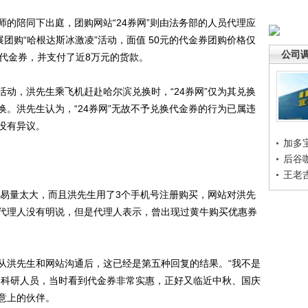
陪同下出庭，团购网站“24券网”则由法务部的人员代理应
开展团购“哈根达斯冰激凌”活动，面值 50元的代金券团购价格仅
公司
0份代金券，并支付了近8万元的货款。
，洪先生乘飞机赶赴哈尔滨兑换时，“24券网”仅为其兑换
兑换。洪先生认为，“24券网”无故不予兑换代金券的行为已属违
没有异议。
加多
后谷
王老
易量太大，而且洪先生用了3个手机号注册购买，网站对洪先
代理人没有明说，但是代理人表示，曾出现过黄牛购买优惠券
洪先生和网站沟通后，这已经是第五种回复的结果。“我不是
是科研人员，当时看到代金券非常实惠，正好又临近中秋、国庆
意上的伙伴。