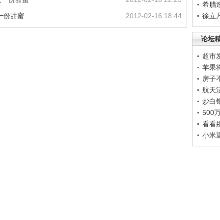
希腊
一份甜蜜
2012-02-16 18:44
徐立
论坛
超市
苹果
房子
航天
炒白
50
看看
小米