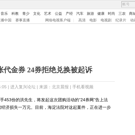
音乐
科教
青少
文化
艺术
公益
产经
汽车
旅游
健康
时尚
三农
商
直播中国
赛事直播
网络电视客户端
|
高清
电影
电视剧
纪录片
动
代金券 24券拒绝兑换被起诉
05 |
进入复兴论坛
| 来源：北京晨报 |
手机看视频
453份的洪先生，将发起这次团购活动的“24券网”告上法
偿经济损失一万元。目前，海淀法院对这起案件，正在进一步