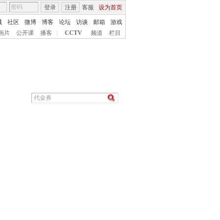
登录
注册
客服
设为首页
城
社区
微博
博客
论坛
访谈
邮箱
游戏
画片
公开课
播客
|
CCTV
频道
栏目