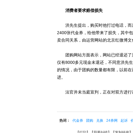
消费者要求赔偿损失
洪先生提出，购买时他打过电话，而且
2400张代金券，给他带来了损失，其
卖合同关系，由运营网站的北京红微博文
团购网站方面表示，网站已经退还了洪
仅有8000多元现金未退还，不同意洪
的情况，由于团购的数量都有限，以前在
进。
法官并未当庭宣判，正在对双方进行
热词：
代金券
团购
兑换
24券网
起诉
【
打印
】【
我要纠错
】【
复制链接
】