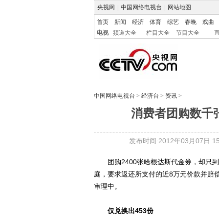
央视网
|
中国网络电视台
|
网站地图
首页
新闻
经济
体育
综艺
春晚
戏曲
电视
频道大全
栏目大全
节目大全
中国网络电视台
>
经济台
>
资讯
>
消费者团购数千张
发布时间:2012年03月07日 15:
团购2400张哈根达斯代金券，却只到手
庭，要求返还所支付的近8万元价款并赔
审理中。
仅兑换出453份