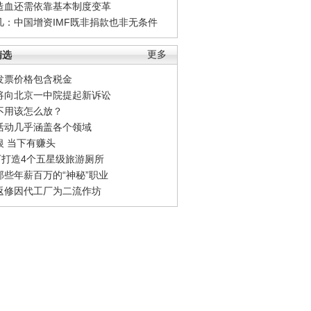
造血还需依靠基本制度变革
凡：中国增资IMF既非捐款也非无条件
精选
更多
发票价格包含税金
将向北京一中院提起新诉讼
不用该怎么放？
活动几乎涵盖各个领域
银 当下有赚头
0万打造4个五星级旅游厕所
那些年薪百万的“神秘”职业
返修因代工厂为二流作坊