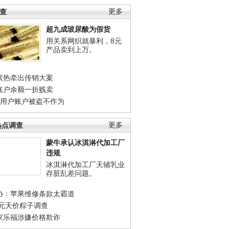
调查
更多
超九成玻尿酸为假货
用关系网织就暴利，8元
产品卖到上万。
素热牵出传销大案
账户余额一折贱卖
店用户账户被盗不作为
热点调查
更多
蒙牛承认冰淇淋代加工厂
违规
冰淇淋代加工厂天辅乳业
存脏乱差问题。
协：苹果维修条款太霸道
0元天价粽子调查
家乐福涉嫌价格欺诈