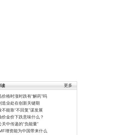
解读
更多
品价格时涨时跌有“解药”吗
制造业处在创新关键期
业不能靠“不回复”谋发展
油价金价下跌意味什么？
公关中传递的“负能量”
IMF增资能为中国带来什么