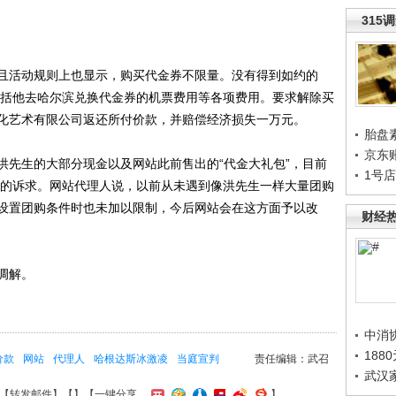
315
活动规则上也显示，购买代金券不限量。没有得到如约的
中包括他去哈尔滨兑换代金券的机票费用等各项费用。要求解除买
化艺术有限公司返还所付价款，并赔偿经济损失一万元。
胎盘
京东
先生的大部分现金以及网站此前售出的“代金大礼包”，目前
1号
先生的诉求。网站代理人说，以前从未遇到像洪先生一样大量团购
设置团购条件时也未加以限制，今后网站会在这方面予以改
财经
调解。
中消
188
价款
网站
代理人
哈根达斯冰激凌
当庭宣判
责任编辑：武召
武汉
【
转发邮件
】【
】
【一键分享
】