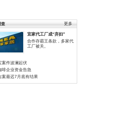
调查
更多
宜家代工厂成“弃妇”
合作存霸王条款，多家代
工厂被关。
宝案件波澜起伏
咖啡企业资金告急
吉案最迟7月底有结果