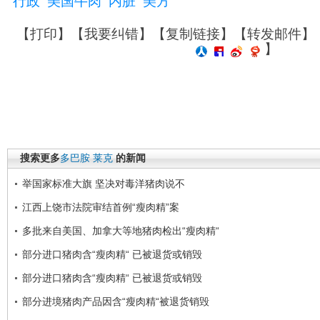
行政
美国牛肉
内脏
美方
【
打印
】【
我要纠错
】【
复制链接
】【
转发邮件
】
】
搜索更多
多巴胺
莱克
的新闻
举国家标准大旗 坚决对毒洋猪肉说不
江西上饶市法院审结首例“瘦肉精”案
多批来自美国、加拿大等地猪肉检出“瘦肉精“
部分进口猪肉含“瘦肉精“ 已被退货或销毁
部分进口猪肉含“瘦肉精“ 已被退货或销毁
部分进境猪肉产品因含“瘦肉精“被退货销毁