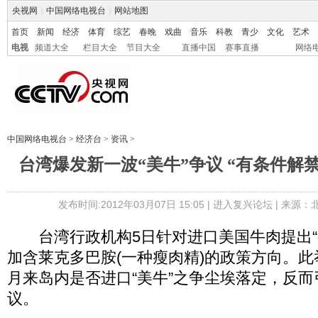
央视网
|
中国网络电视台
|
网站地图
首页
新闻
经济
体育
综艺
春晚
戏曲
音乐
科教
青少
文化
艺术
电视
频道大全
栏目大全
节目大全
直播中国
赛事直播
网络
中国网络电视台
>
经济台
>
资讯
>
台湾爆发新一波“美牛”争议 “有条件解
发布时间:2012年03月07日 15:05 |
进入复兴论坛
| 来源：
台湾行政机构5日针对进口美国牛肉提出“
加含莱克多巴胺(一种瘦肉精)的政策方向。
月来岛内是否进口“美牛”之争尘埃落定，反
议。