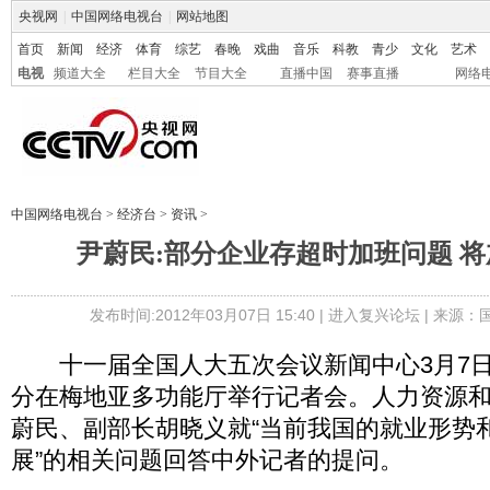
央视网
|
中国网络电视台
|
网站地图
首页
新闻
经济
体育
综艺
春晚
戏曲
音乐
科教
青少
文化
艺术
电视
频道大全
栏目大全
节目大全
直播中国
赛事直播
网络
中国网络电视台
>
经济台
>
资讯
>
尹蔚民:部分企业存超时加班问题 
发布时间:2012年03月07日 15:40 |
进入复兴论坛
| 来源：
十一届全国人大五次会议新闻中心3月7日(星
分在梅地亚多功能厅举行记者会。人力资源
蔚民、副部长胡晓义就“当前我国的就业形势
展”的相关问题回答中外记者的提问。