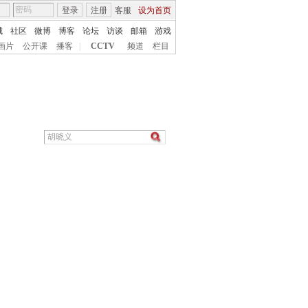
登录
注册
客服
设为首页
城
社区
微博
博客
论坛
访谈
邮箱
游戏
画片
公开课
播客
|
CCTV
频道
栏目