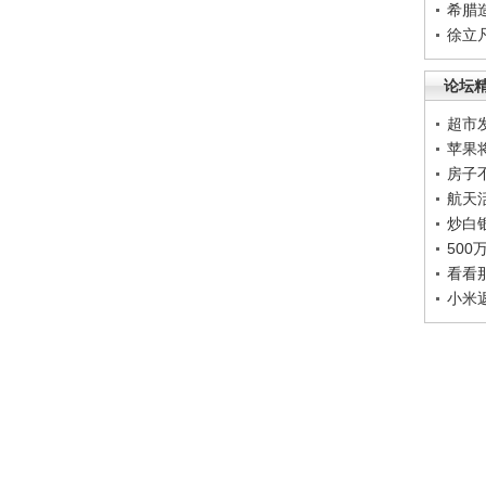
希腊
徐立
论坛
超市
苹果
房子
航天
炒白
50
看看
小米