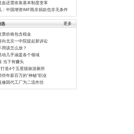
造血还需依靠基本制度变革
凡：中国增资IMF既非捐款也非无条件
精选
更多
发票价格包含税金
将向北京一中院提起新诉讼
不用该怎么放？
活动几乎涵盖各个领域
银 当下有赚头
0万打造4个五星级旅游厕所
那些年薪百万的“神秘”职业
返修因代工厂为二流作坊