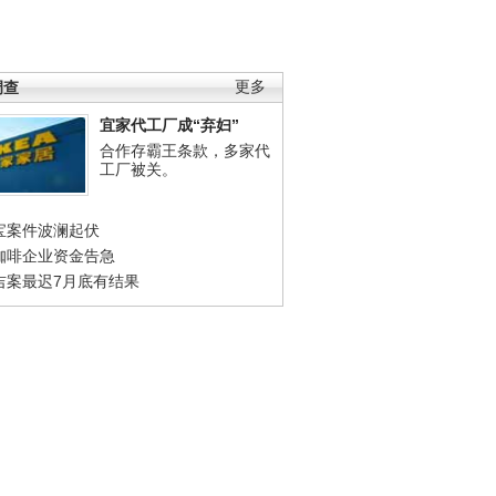
调查
更多
宜家代工厂成“弃妇”
合作存霸王条款，多家代
工厂被关。
宝案件波澜起伏
咖啡企业资金告急
吉案最迟7月底有结果