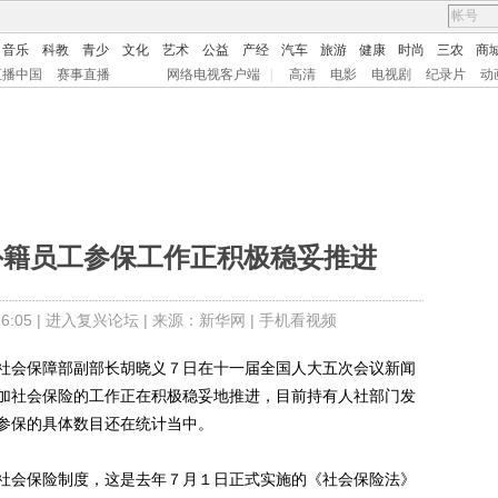
音乐
科教
青少
文化
艺术
公益
产经
汽车
旅游
健康
时尚
三农
商
直播中国
赛事直播
网络电视客户端
|
高清
电影
电视剧
纪录片
动
外籍员工参保工作正积极稳妥推进
:05 |
进入复兴论坛
| 来源：新华网 |
手机看视频
会保障部副部长胡晓义７日在十一届全国人大五次会议新闻
加社会保险的工作正在积极稳妥地推进，目前持有人社部门发
参保的具体数目还在统计当中。
会保险制度，这是去年７月１日正式实施的《社会保险法》