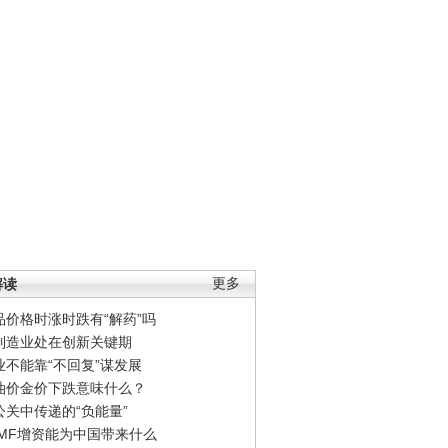
解读
更多
品价格时涨时跌有“解药”吗
制造业处在创新关键期
业不能靠“不回复”谋发展
油价金价下跌意味什么？
公关中传递的“负能量”
IMF增资能为中国带来什么