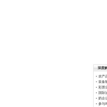
深度
农产
装备
彩票
国际
奶企
参与