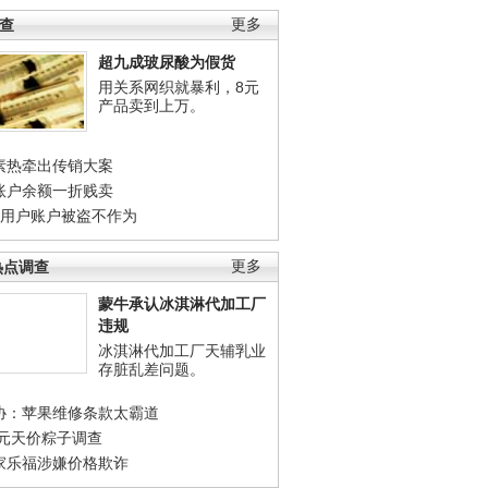
调查
更多
超九成玻尿酸为假货
用关系网织就暴利，8元
产品卖到上万。
素热牵出传销大案
账户余额一折贱卖
店用户账户被盗不作为
热点调查
更多
蒙牛承认冰淇淋代加工厂
违规
冰淇淋代加工厂天辅乳业
存脏乱差问题。
协：苹果维修条款太霸道
0元天价粽子调查
家乐福涉嫌价格欺诈