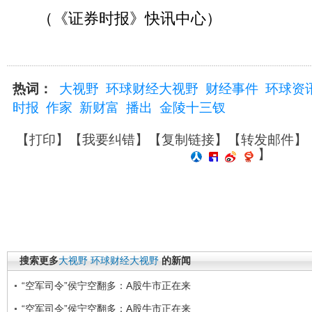
（《证券时报》快讯中心）
热词：
大视野
环球财经大视野
财经事件
环球资
时报
作家
新财富
播出
金陵十三钗
【
打印
】【
我要纠错
】【
复制链接
】【
转发邮件
】
】
搜索更多
大视野
环球财经大视野
的新闻
“空军司令”侯宁空翻多：A股牛市正在来
“空军司令”侯宁空翻多：A股牛市正在来