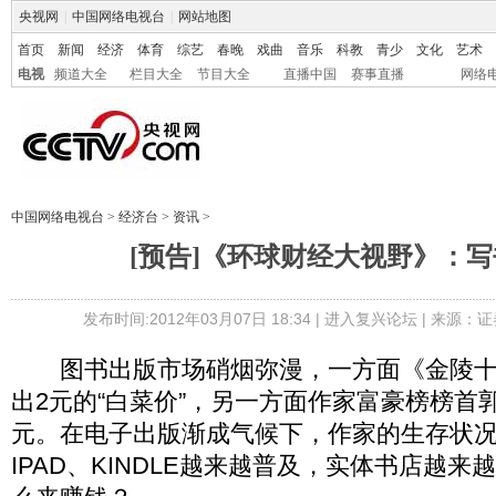
央视网
|
中国网络电视台
|
网站地图
首页
新闻
经济
体育
综艺
春晚
戏曲
音乐
科教
青少
文化
艺术
电视
频道大全
栏目大全
节目大全
直播中国
赛事直播
网络
中国网络电视台
>
经济台
>
资讯
>
[预告]《环球财经大视野》：
发布时间:2012年03月07日 18:34 |
进入复兴论坛
| 来源：证
图书出版市场硝烟弥漫，一方面《金陵十
出2元的“白菜价”，另一方面作家富豪榜榜首郭
元。在电子出版渐成气候下，作家的生存状
IPAD、KINDLE越来越普及，实体书店越