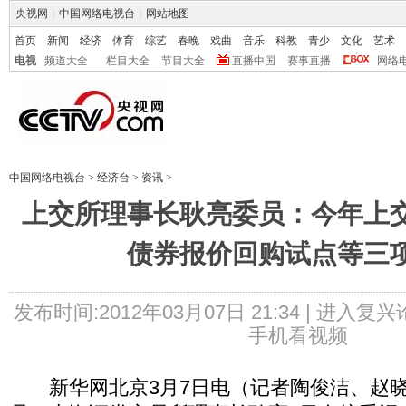
央视网
|
中国网络电视台
|
网站地图
首页
新闻
经济
体育
综艺
春晚
戏曲
音乐
科教
青少
文化
艺术
电视
频道大全
栏目大全
节目大全
直播中国
赛事直播
网络
中国网络电视台
>
经济台
>
资讯
>
上交所理事长耿亮委员：今年上
债券报价回购试点等三
发布时间:2012年03月07日 21:34 |
进入复兴
手机看视频
新华网北京3月7日电（记者陶俊洁、赵晓