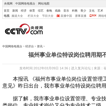
央视网
|
中国网络电视台
|
网站地图
首页
新闻
经济
体育
综艺
春晚
戏曲
音乐
科教
青少
文化
艺术
电视
频道大全
栏目大全
节目大全
直播中国
赛事直播
网络
中国网络电视台
>
经济台
>
资讯
>
福州事业单位特设岗位聘用期不
发布时间:2012年03月09日 14:36 |
进入复兴论坛
| 来源：
本报讯 《福州市事业单位岗位设置管理工
意见》昨日出台，我市事业单位特设岗位聘用
据了解，我市事业单位设置管理、专业技
类岗位。专业技术岗位又分为专业技术二级