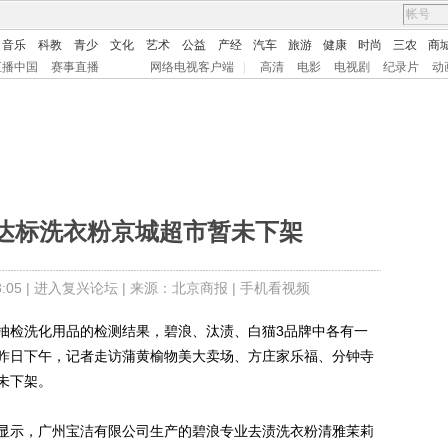
音乐
科教
青少
文化
艺术
公益
产经
汽车
旅游
健康
时尚
三农
商
直播中国
赛事直播
网络电视客户端
|
高清
电影
电视剧
纪录片
动
达标洗衣粉京城超市暂未下架
05 |
进入复兴论坛
| 来源：北京商报 |
手机看视频
检洗化用品的检测结果，碧浪、汰渍、白猫3品牌中各有一
昨日下午，记者走访蒲黄榆物美大卖场、方庄家乐福、分钟寺
暂未下架。
示，广州宝洁有限公司生产的碧浪专业去渍洗衣粉清雅茉莉