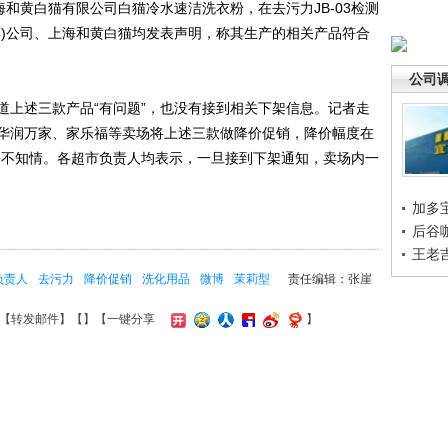
海和黄白猫有限公司白猫冷水速洁洗衣粉，在去污力JB-03检测
博)公司、上海和黄白猫均发表声明，称其生产的相关产品符合
公司
上述三款产品“有问题”，也没有接到相关下架信息。记者走
华润万家、家乐福等卖场将上述三款做降价促销，降价幅度在
事并不知情。各超市负责人均表示，一旦接到下架通知，卖场内一
加多
后谷
王老
负责人
去污力
降价促销
洗化用品
微博
茉莉型
责任编辑：张崖
【
转发邮件
】【
】
【一键分享
】