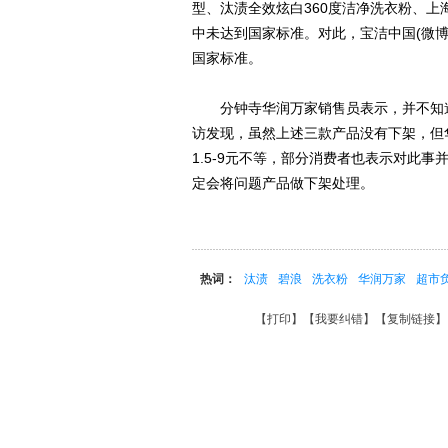
型、汰渍全效炫白360度洁净洗衣粉、上
中未达到国家标准。对此，宝洁中国(微
国家标准。
分钟寺华润万家销售员表示，并不知道
访发现，虽然上述三款产品没有下架，但
1.5-9元不等，部分消费者也表示对此
定会将问题产品做下架处理。
热词：
汰渍
碧浪
洗衣粉
华润万家
超市
【
打印
】【
我要纠错
】【
复制链接
】