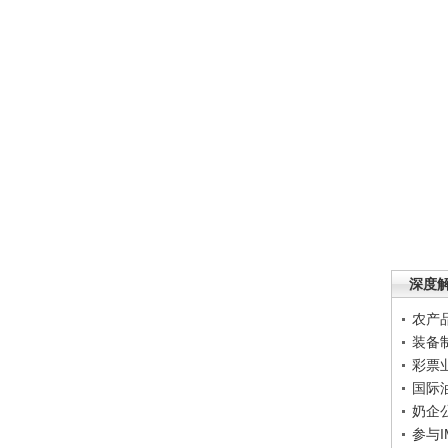
深度
农产
装备
彩票
国际
奶企
参与