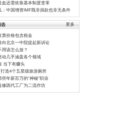
造血还需依靠基本制度变革
凡：中国增资IMF既非捐款也非无条件
精选
更多
发票价格包含税金
将向北京一中院提起新诉讼
不用该怎么放？
活动几乎涵盖各个领域
银 当下有赚头
0万打造4个五星级旅游厕所
那些年薪百万的“神秘”职业
返修因代工厂为二流作坊