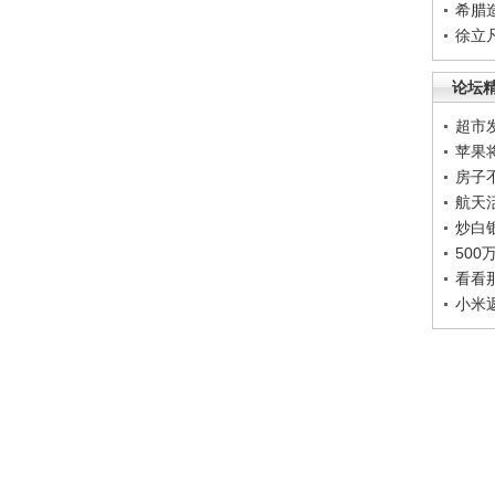
希腊
徐立
论坛
超市
苹果
房子
航天
炒白
50
看看
小米