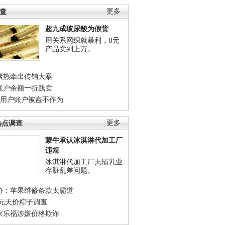
调查
更多
超九成玻尿酸为假货
用关系网织就暴利，8元
产品卖到上万。
素热牵出传销大案
账户余额一折贱卖
店用户账户被盗不作为
热点调查
更多
蒙牛承认冰淇淋代加工厂
违规
冰淇淋代加工厂天辅乳业
存脏乱差问题。
协：苹果维修条款太霸道
0元天价粽子调查
家乐福涉嫌价格欺诈