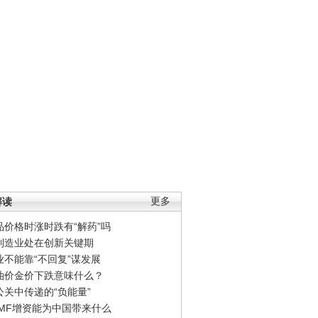
解读
更多
品价格时涨时跌有“解药”吗
制造业处在创新关键期
业不能靠“不回复”谋发展
油价金价下跌意味什么？
公关中传递的“负能量”
IMF增资能为中国带来什么