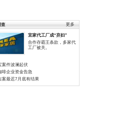
调查
更多
宜家代工厂成“弃妇”
合作存霸王条款，多家代
工厂被关。
宝案件波澜起伏
咖啡企业资金告急
吉案最迟7月底有结果