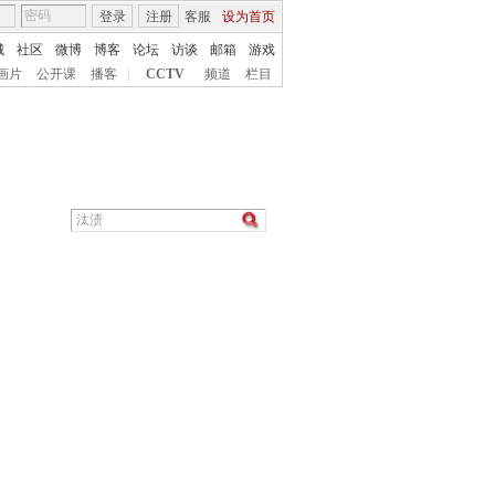
登录
注册
客服
设为首页
城
社区
微博
博客
论坛
访谈
邮箱
游戏
画片
公开课
播客
|
CCTV
频道
栏目