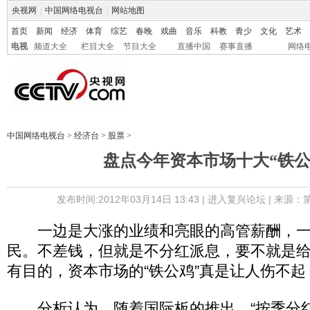
央视网
|
中国网络电视台
|
网站地图
首页
新闻
经济
体育
综艺
春晚
戏曲
音乐
科教
青少
文化
艺术
电视
频道大全
栏目大全
节目大全
直播中国
赛事直播
网络
中国网络电视台
>
经济台
>
股票
>
盘点今年资本市场十大“铁公
发布时间:2012年03月14日 13:43 |
进入复兴论坛
| 来源：
一边是大涨的业绩和亮眼的高管薪酬，一
民。不差钱，但就是不分红派息，要不就是
有目的，资本市场的“铁公鸡”真是让人伤不起
分析认为，随着国际板的推出，“按季分红