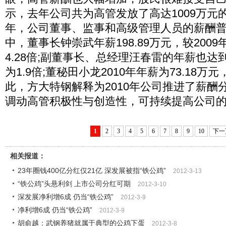
示，去年公司共为高管发放了高达1009万元的
年，公司董事、监事和高级管理人员的薪酬普
中，董事长钟崇武年薪198.89万元，较2009年
4.28倍;副董事长、总经理汪春雷的年薪也达到1
为1.9倍;董秘田小龙2010年年薪为73.18万
此，方大特钢解释为2010年公司推进了薪酬
调动高管积极性与创造性，可持续提高公司
1
2
3
4
5
6
7
8
9
10
下一
相关报道：
23年圈钱400亿分红仅21亿 深发展被指“铁公鸡”
2012-3-13
“铁公鸡”头悬利剑 上市公司分红可期
2012-3-10
深发展净利增6成 仍当“铁公鸡”
2012-3-9
净利增6成 仍当“铁公鸡”
2012-3-9
胡俞越：武钢养猪就属于典型的公鸡下蛋
2012-3-8