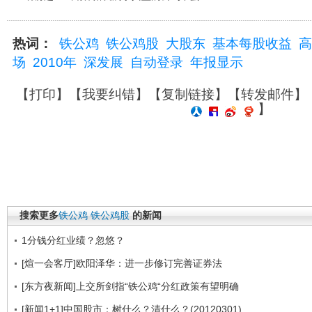
热词：
铁公鸡
铁公鸡股
大股东
基本每股收益
高
场
2010年
深发展
自动登录
年报显示
【
打印
】【
我要纠错
】【
复制链接
】【
转发邮件
】
】
搜索更多
铁公鸡
铁公鸡股
的新闻
1分钱分红业绩？忽悠？
[煊一会客厅]欧阳泽华：进一步修订完善证券法
[东方夜新闻]上交所剑指“铁公鸡“分红政策有望明确
[新闻1+1]中国股市：树什么？清什么？(20120301)