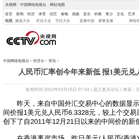
央视网
|
中国网络电视台
|
网站地图
首页
新闻
经济
体育
综艺
春晚
戏曲
音乐
科教
青少
文化
艺术
电视
频道大全
栏目大全
节目大全
直播中国
赛事直播
网络
中国网络电视台
>
经济台
>
资讯
>
人民币汇率创今年来新低 报1美元兑人民
发布时间:2012年03月15日 07:04 |
进入复兴论坛
| 来源：
昨天，来自中国外汇交易中心的数据显示
间价报1美元兑人民币6.3328元，较上个交
创下了自2011年12月21日以来的中间价的新
在香港离岸市场，昨日美元/人民币(香港