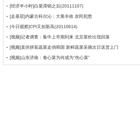
[经济半小时]白菜滞销之后(20111107)
[走基层]内蒙古科尔沁：大葱丰收 农民犯愁
[今日观察]CPI又创新高(20110614)
[视频]记者调查：集中上市期到来 北京菜价出现回落
[视频]直供拼装蔬菜走俏韩国 新鲜蔬菜采摘次日送货上门
[视频]山东济南：卷心菜为何成为“伤心菜”