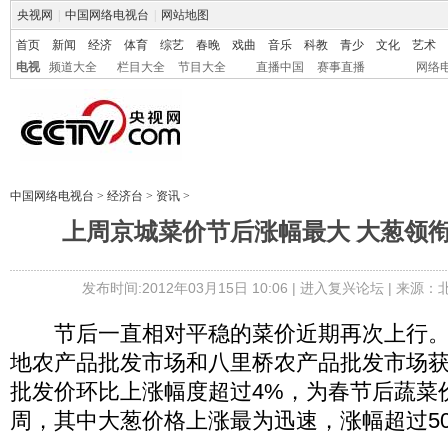
央视网
|
中国网络电视台
|
网站地图
首页
新闻
经济
体育
综艺
春晚
戏曲
音乐
科教
青少
文化
艺术
电视
频道大全
栏目大全
节目大全
直播中国
赛事直播
网络
中国网络电视台
>
经济台
>
资讯
>
上周京城菜价节后涨幅最大 大葱领
发布时间:2012年03月15日 10:06 |
进入复兴论坛
| 来源：
节后一直相对平稳的菜价近期再次上行。
地农产品批发市场和八里桥农产品批发市场
批发价环比上涨幅度超过4%，为春节后蔬菜
周，其中大葱价格上涨最为迅速，涨幅超过5