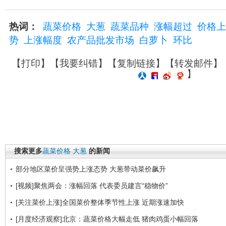
热词：
蔬菜价格
大葱
蔬菜品种
涨幅超过
价格上
势
上涨幅度
农产品批发市场
白萝卜
环比
【
打印
】【
我要纠错
】【
复制链接
】【
转发邮件
】
】
搜索更多
蔬菜价格
大葱
的新闻
部分地区菜价呈强势上涨态势 大葱带动菜价飙升
[视频]聚焦两会：涨幅回落 代表委员建言“稳物价”
[关注菜价上涨]全国菜价整体季节性上涨 近期涨速加快
[月度经济观察]北京：蔬菜价格大幅走低 猪肉鸡蛋小幅回落