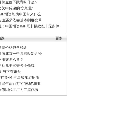
油价金价下跌意味什么？
公关中传递的“负能量”
IMF增资能为中国带来什么
造血还需依靠基本制度变革
凡：中国增资IMF既非捐款也非无条件
精选
更多
发票价格包含税金
将向北京一中院提起新诉讼
不用该怎么放？
活动几乎涵盖各个领域
银 当下有赚头
0万打造4个五星级旅游厕所
那些年薪百万的“神秘”职业
返修因代工厂为二流作坊