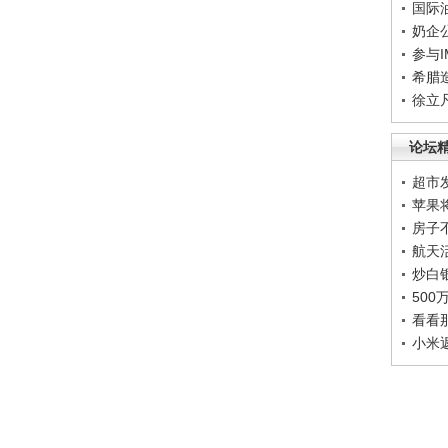
国际
奶企
参与
希腊
徐立
论坛
超市
苹果
房子
航天
炒白
50
看看
小米