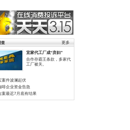
调查
更多
宜家代工厂成“弃妇”
合作存霸王条款，多家代
工厂被关。
宝案件波澜起伏
咖啡企业资金告急
吉案最迟7月底有结果