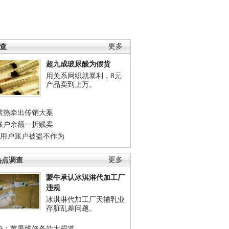
调查
更多
超九成玻尿酸为假货
用关系网织就暴利，8元
产品卖到上万。
素热牵出传销大案
账户余额一折贱卖
店用户账户被盗不作为
热点调查
更多
蒙牛承认冰淇淋代加工厂
违规
冰淇淋代加工厂天辅乳业
存脏乱差问题。
协：苹果维修条款太霸道