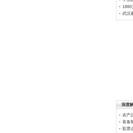
188
武汉
深度
农产
装备
彩票