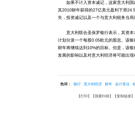
如果不计入资本减记，这家意大利国内资
其2010财年获得的27亿美元盈利下滑2
失，投资减记以及一个与意大利税务当局
意大利联合圣保罗银行表示，其资本水平
计划分派一个每股0.05欧元的股息。该
财年将继续达到10%的目标。但是，该
发展的影响以及对意大利经济将可能出现
热词：
银行
意大利经济
财年
会计算法
【
打印
】【
我要纠错
】【
复制链接
】