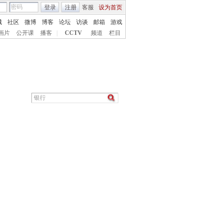
登录
注册
客服
设为首页
城
社区
微博
博客
论坛
访谈
邮箱
游戏
画片
公开课
播客
|
CCTV
频道
栏目