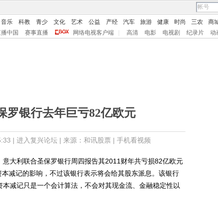
音乐
科教
青少
文化
艺术
公益
产经
汽车
旅游
健康
时尚
三农
商
直播中国
赛事直播
网络电视客户端
|
高清
电影
电视剧
纪录片
动
保罗银行去年巨亏82亿欧元
33 |
进入复兴论坛
| 来源：和讯股票 |
手机看视频
大利联合圣保罗银行周四报告其2011财年共亏损82亿欧元
的资本减记的影响，不过该银行表示将会给其股东派息。该银行
的资本减记只是一个会计算法，不会对其现金流、金融稳定性以