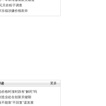
0元天价粽子调查
家乐福涉嫌价格欺诈
解读
更多
品价格时涨时跌有“解药”吗
制造业处在创新关键期
业不能靠“不回复”谋发展