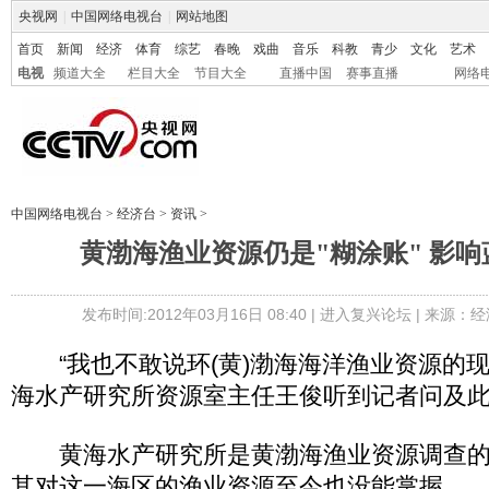
央视网
|
中国网络电视台
|
网站地图
首页
新闻
经济
体育
综艺
春晚
戏曲
音乐
科教
青少
文化
艺术
电视
频道大全
栏目大全
节目大全
直播中国
赛事直播
网络
中国网络电视台
>
经济台
>
资讯
>
黄渤海渔业资源仍是"糊涂账" 影
发布时间:2012年03月16日 08:40 |
进入复兴论坛
| 来源：经
“我也不敢说环(黄)渤海海洋渔业资源的现
海水产研究所资源室主任王俊听到记者问及
黄海水产研究所是黄渤海渔业资源调查的
其对这一海区的渔业资源至今也没能掌握。