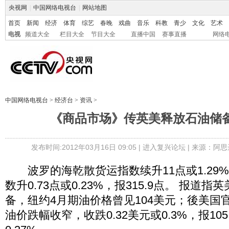
央视网
|
中国网络电视台
|
网站地图
首页
新闻
经济
体育
综艺
春晚
戏曲
音乐
科教
青少
文化
艺术
电视
频道大全
栏目大全
节目大全
直播中国
赛事直播
网络
中国网络电视台
>
经济台
>
资讯
>
《商品市场》传英美释放石油储备
发布时间:2012年03月16日 09:05 |
进入复兴论坛
| 来源：阿思
波罗的海乾散货运指数续升11点或1.29%，
数升0.73点或0.23%，报315.9点。 报道
备，纽约4月期油价格曾见104美元；後美国
油价跌幅收窄，收跌0.32美元或0.3%，报10