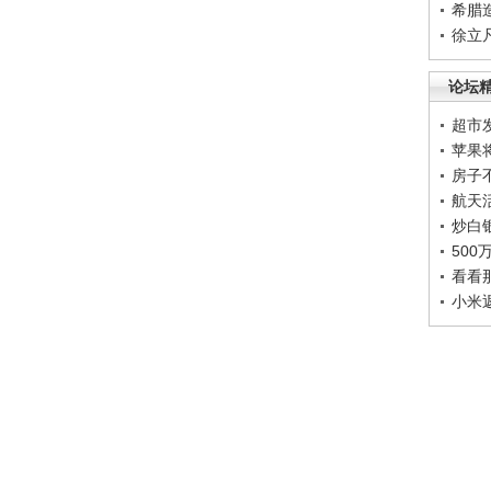
希腊
徐立
论坛
超市
苹果
房子
航天
炒白
50
看看
小米