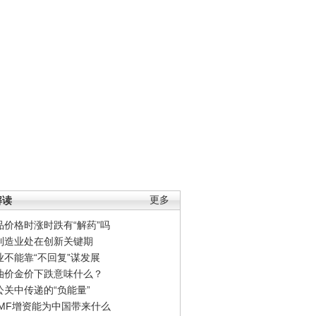
解读
更多
品价格时涨时跌有“解药”吗
制造业处在创新关键期
业不能靠“不回复”谋发展
油价金价下跌意味什么？
公关中传递的“负能量”
IMF增资能为中国带来什么