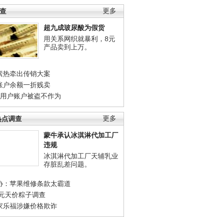
调查
更多
超九成玻尿酸为假货
用关系网织就暴利，8元
产品卖到上万。
素热牵出传销大案
账户余额一折贱卖
店用户账户被盗不作为
热点调查
更多
蒙牛承认冰淇淋代加工厂
违规
冰淇淋代加工厂天辅乳业
存脏乱差问题。
协：苹果维修条款太霸道
0元天价粽子调查
家乐福涉嫌价格欺诈