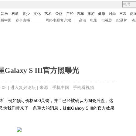
音乐
科教
青少
文化
艺术
公益
产经
汽车
旅游
健康
时尚
三农
商
直播中国
赛事直播
网络电视客户端
|
高清
电影
电视剧
纪录片
动
Galaxy S III官方照曝光
08 |
进入复兴论坛
| 来源：手机中国 |
手机看视频
传闻不断，例如预订价格500英镑，并且已经被确认为陶瓷后盖，这
们带来了一条重大的消息，疑似Galaxy S III的官方效果