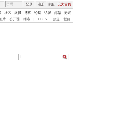
登录
注册
客服
设为首页
城
社区
微博
博客
论坛
访谈
邮箱
游戏
画片
公开课
播客
|
CCTV
频道
栏目