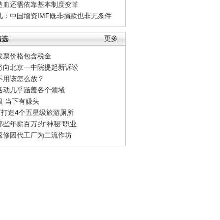
造血还需依靠基本制度变革
凡：中国增资IMF既非捐款也非无条件
精选
更多
发票价格包含税金
将向北京一中院提起新诉讼
不用该怎么放？
活动几乎涵盖各个领域
银 当下有赚头
0万打造4个五星级旅游厕所
那些年薪百万的“神秘”职业
返修因代工厂为二流作坊