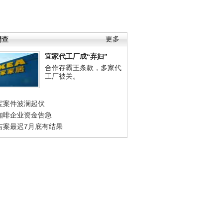
调查
更多
宜家代工厂成“弃妇”
合作存霸王条款，多家代
工厂被关。
宝案件波澜起伏
咖啡企业资金告急
吉案最迟7月底有结果