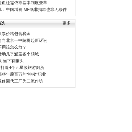
造血还需依靠基本制度变革
凡：中国增资IMF既非捐款也非无条件
精选
更多
发票价格包含税金
将向北京一中院提起新诉讼
不用该怎么放？
活动几乎涵盖各个领域
银 当下有赚头
0万打造4个五星级旅游厕所
那些年薪百万的“神秘”职业
返修因代工厂为二流作坊