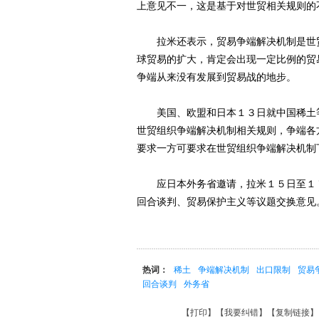
上意见不一，这是基于对世贸相关规则的
拉米还表示，贸易争端解决机制是世贸
球贸易的扩大，肯定会出现一定比例的贸
争端从来没有发展到贸易战的地步。
美国、欧盟和日本１３日就中国稀土等
世贸组织争端解决机制相关规则，争端各
要求一方可要求在世贸组织争端解决机制
应日本外务省邀请，拉米１５日至１７
回合谈判、贸易保护主义等议题交换意见
热词：
稀土
争端解决机制
出口限制
贸易
回合谈判
外务省
【
打印
】【
我要纠错
】【
复制链接
】