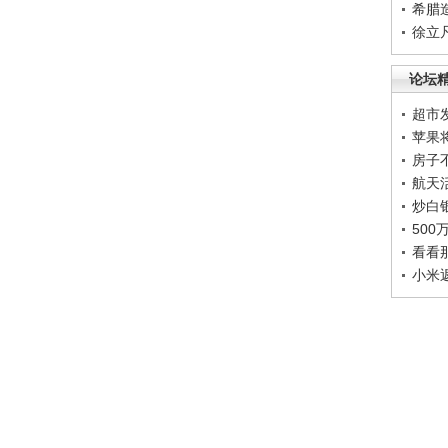
希腊
徐立
论坛
超市
苹果
房子
航天
炒白
50
看看
小米