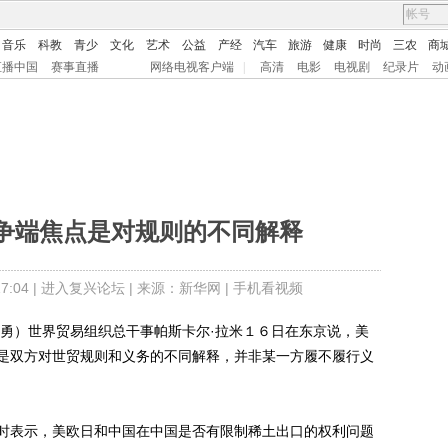
音乐
科教
青少
文化
艺术
公益
产经
汽车
旅游
健康
时尚
三农
商
直播中国
赛事直播
网络电视客户端
|
高清
电影
电视剧
纪录片
动
争端焦点是对规则的不同解释
:04 |
进入复兴论坛
| 来源：新华网 |
手机看视频
）世界贸易组织总干事帕斯卡尔·拉米１６日在东京说，美
是双方对世贸规则和义务的不同解释，并非某一方履不履行义
表示，美欧日和中国在中国是否有限制稀土出口的权利问题