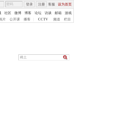
登录
注册
客服
设为首页
城
社区
微博
博客
论坛
访谈
邮箱
游戏
画片
公开课
播客
|
CCTV
频道
栏目