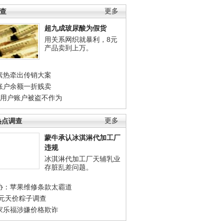
调查
更多
超九成玻尿酸为假货
用关系网织就暴利，8元
产品卖到上万。
素热牵出传销大案
账户余额一折贱卖
店用户账户被盗不作为
热点调查
更多
蒙牛承认冰淇淋代加工厂
违规
冰淇淋代加工厂天辅乳业
存脏乱差问题。
协：苹果维修条款太霸道
0元天价粽子调查
家乐福涉嫌价格欺诈