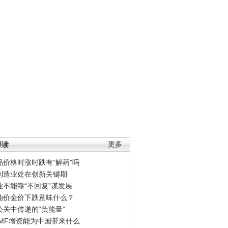
解读
更多
品价格时涨时跌有“解药”吗
制造业处在创新关键期
业不能靠“不回复”谋发展
油价金价下跌意味什么？
公关中传递的“负能量”
IMF增资能为中国带来什么