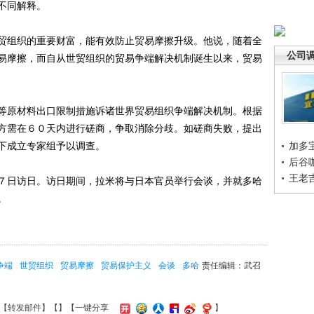
不同解释。
组织的重要财富，能有效防止贸易摩擦升级。他说，随着全
公司
易摩擦，而自从世贸组织的贸易争端解决机制诞生以来，贸易
原材料出口限制措施诉诸世界贸易组织争端解决机制。根据
方需在６０天内进行磋商，争取消除分歧。如磋商失败，提出
下成立专家组予以调查。
加多
后谷
王老
日访日。访日期间，拉米将与日本官员举行会谈，并就多哈
。
争端
世贸组织
贸易摩擦
贸易保护主义
会谈
多哈
责任编辑：武召
【
转发邮件
】【
】
【一键分享
】