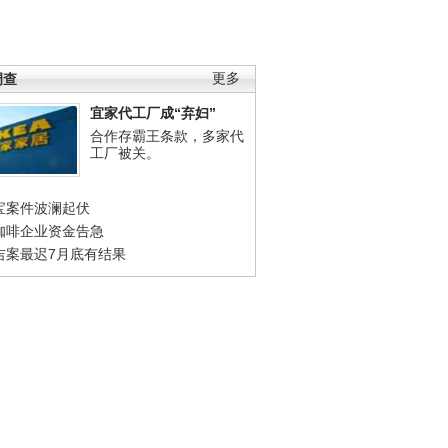
调查
更多
宜家代工厂成“弃妇”
合作存霸王条款，多家代
工厂被关。
宝案件波澜起伏
咖啡企业资金告急
吉案最迟7月底有结果