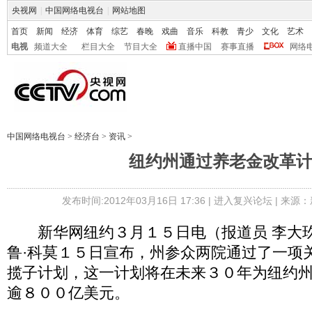
央视网
|
中国网络电视台
|
网站地图
首页
新闻
经济
体育
综艺
春晚
戏曲
音乐
科教
青少
文化
艺术
电视
频道大全
栏目大全
节目大全
直播中国
赛事直播
网络
中国网络电视台
>
经济台
>
资讯
>
纽约州通过养老金改革
发布时间:2012年03月16日 17:36 |
进入复兴论坛
| 来源：
新华网纽约３月１５日电（报道员 李大玖
鲁·科莫１５日宣布，州参众两院通过了一项
揽子计划，这一计划将在未来３０年为纽约
逾８００亿美元。