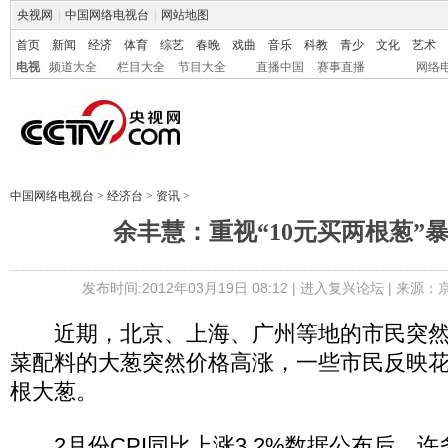
央视网
|
中国网络电视台
|
网站地图
首页
新闻
经济
体育
综艺
春晚
戏曲
音乐
科教
青少
文化
艺术
电视
频道大全
栏目大全
节目大全
直播中国
赛事直播
网络
中国网络电视台
>
经济台
>
资讯
>
余丰慧：重视“10元买两根葱”
发布时间:2012年03月19日 08:12 |
进入复兴论坛
| 来源：
近期，北京、上海、广州等地的市民突然
菜配料的大葱突然价格高涨，一些市民反映花
根大葱。
2月份CPI同比上涨3.2%数据公布后，