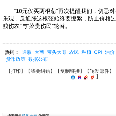
“10元仅买两根葱”再次提醒我们，切忌对
乐观，反通胀这根弦始终要绷紧，防止价格过
贱伤农”与“菜贵伤民”轮替。
热词：
通胀
大葱
带头大哥
农民
种植
CPI
油价
货币政策
数据公布
【
打印
】【
我要纠错
】【
复制链接
】【
转发邮件
】
】