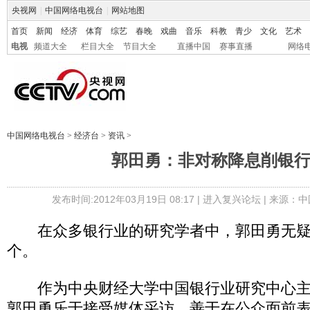
央视网
|
中国网络电视台
|
网站地图
首页
新闻
经济
体育
综艺
春晚
戏曲
音乐
科教
青少
文化
艺术
电视
频道大全
栏目大全
节目大全
直播中国
赛事直播
网络
中国网络电视台
>
经济台
>
资讯
>
郭田勇：非对称降息削银
发布时间:2012年03月19日 08:17 |
进入复兴论坛
| 来源：中
在众多银行业的研究学者中，郭田勇无疑是
个。
作为中央财经大学中国银行业研究中心主
郭田勇乐于接受媒体采访，善于在公众面前