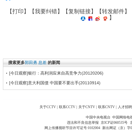
【
打印
】【
我要纠错
】【
复制链接
】【
转发邮件
】
】
搜索更多
郭田勇
息差
的新闻
[今日观察]银行：高利润应来自高竞争力(20120206)
[今日观察]意大利国债 中国要不要出手(20110914)
关于CCTV
|
联系CCTV
|
关于CNTV
|
联系CNTV
|
人才招聘
中国中央电视台 中国网络电
违法和不良信息举报
京ICP证060535号
网上传播视听节目许可证号 0102004
新出网证（京）字0