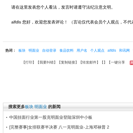
请在这里发表您个人看法，发言时请遵守法纪注意文明。
alfdls 您好，欢迎您发表评论！ （言论仅代表会员个人观点，不
热词：
板块
明面业
自动登录
食品饮料
用户名
个人观点
alfdls
和讯网
【
打印
】【
我要纠错
】【
复制链接
】【
转发邮件
】【
】
【一键分享
搜索更多
板块
明面业
的新闻
中国挂面行业第一股克明面业登陆深圳中小板
[完整赛事]女排联赛半决赛 八一克明面业-上海邓禄普 2