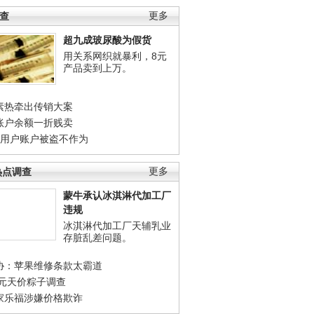
调查
更多
超九成玻尿酸为假货
用关系网织就暴利，8元
产品卖到上万。
素热牵出传销大案
账户余额一折贱卖
店用户账户被盗不作为
热点调查
更多
蒙牛承认冰淇淋代加工厂
违规
冰淇淋代加工厂天辅乳业
存脏乱差问题。
协：苹果维修条款太霸道
0元天价粽子调查
家乐福涉嫌价格欺诈