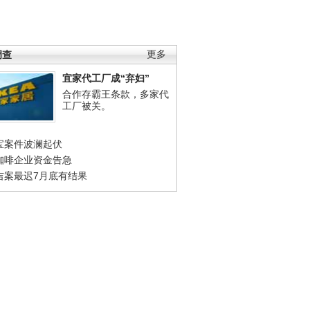
调查
更多
宜家代工厂成“弃妇”
合作存霸王条款，多家代
工厂被关。
宝案件波澜起伏
咖啡企业资金告急
吉案最迟7月底有结果