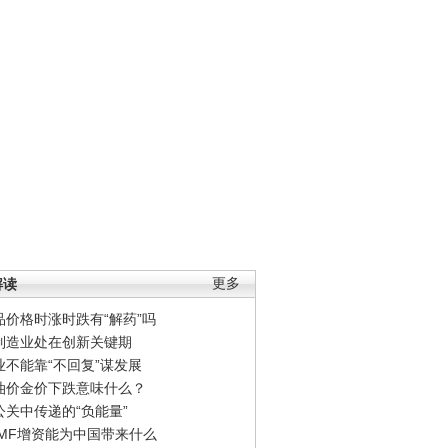
解读
更多
品价格时涨时跌有“解药”吗
制造业处在创新关键期
业不能靠“不回复”谋发展
油价金价下跌意味什么？
公关中传递的“负能量”
IMF增资能为中国带来什么