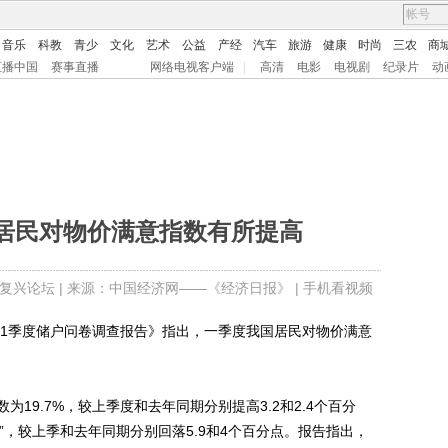
音乐
科教
青少
文化
艺术
公益
产经
汽车
旅游
健康
时尚
三农
商
直播中国
赛事直播
网络电视客户端
|
高清
电影
电视剧
纪录片
动
居民对物价满意指数有所提高
复兴论坛
| 来源：中国经济网——《经济日报》 |
手机看视频
1季度储户问卷调查报告》指出，一季度我国居民对物价满意
9.7%，较上季度和去年同期分别提高3.2和2.4个百分
受”，较上季和去年同期分别回落5.9和4个百分点。报告指出，