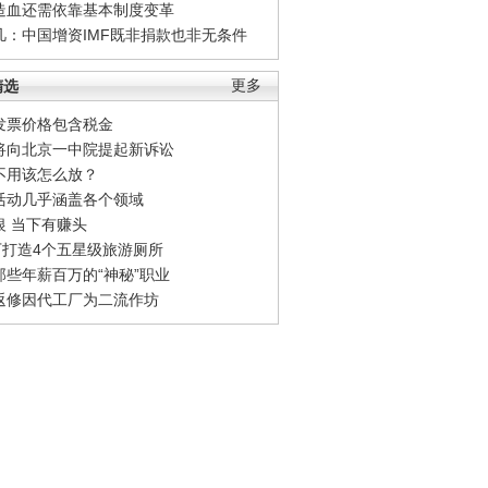
造血还需依靠基本制度变革
凡：中国增资IMF既非捐款也非无条件
精选
更多
发票价格包含税金
将向北京一中院提起新诉讼
不用该怎么放？
活动几乎涵盖各个领域
银 当下有赚头
0万打造4个五星级旅游厕所
那些年薪百万的“神秘”职业
返修因代工厂为二流作坊