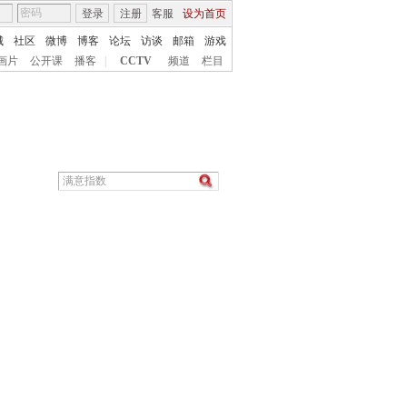
登录
注册
客服
设为首页
城
社区
微博
博客
论坛
访谈
邮箱
游戏
画片
公开课
播客
|
CCTV
频道
栏目