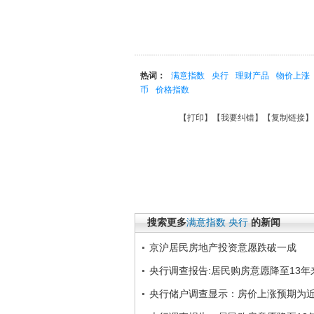
热词：
满意指数
央行
理财产品
物价上涨
币
价格指数
【
打印
】【
我要纠错
】【
复制链接
】
搜索更多
满意指数
央行
的新闻
京沪居民房地产投资意愿跌破一成
央行调查报告:居民购房意愿降至13年
央行储户调查显示：房价上涨预期为