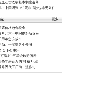
造血还需依靠基本制度变革
凡：中国增资IMF既非捐款也非无条件
精选
更多
发票价格包含税金
将向北京一中院提起新诉讼
不用该怎么放？
活动几乎涵盖各个领域
银 当下有赚头
0万打造4个五星级旅游厕所
那些年薪百万的“神秘”职业
返修因代工厂为二流作坊