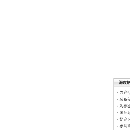
深度
农产
装备
彩票
国际
奶企
参与