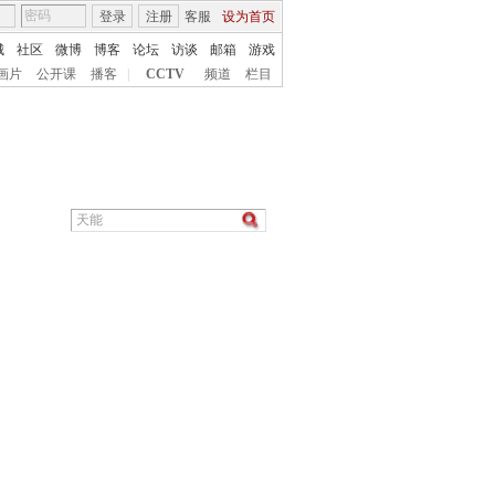
登录
注册
客服
设为首页
城
社区
微博
博客
论坛
访谈
邮箱
游戏
画片
公开课
播客
|
CCTV
频道
栏目