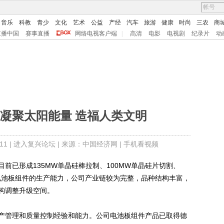
音乐
科教
青少
文化
艺术
公益
产经
汽车
旅游
健康
时尚
三农
商
直播中国
赛事直播
网络电视客户端
|
高清
电影
电视剧
纪录片
动
凝聚太阳能量 造福人类文明
1 |
进入复兴论坛
| 来源：中国经济网 |
手机看视频
已形成135MW单晶硅棒拉制、100MW单晶硅片切割、
W电池板组件的生产能力，公司产业链较为完整，品种结构丰富，
构调整升级空间。
管理和质量控制经验和能力。公司电池板组件产品已取得德