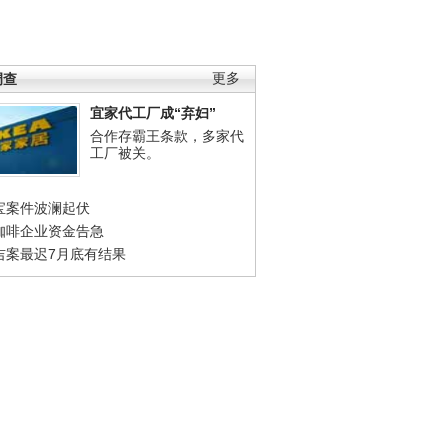
调查
更多
宜家代工厂成“弃妇”
合作存霸王条款，多家代
工厂被关。
宝案件波澜起伏
咖啡企业资金告急
吉案最迟7月底有结果