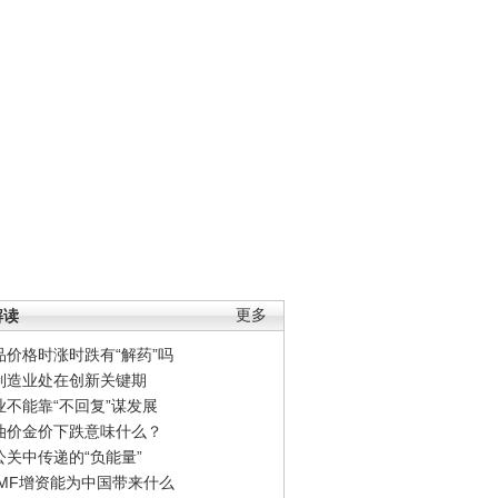
解读
更多
品价格时涨时跌有“解药”吗
制造业处在创新关键期
业不能靠“不回复”谋发展
油价金价下跌意味什么？
公关中传递的“负能量”
IMF增资能为中国带来什么