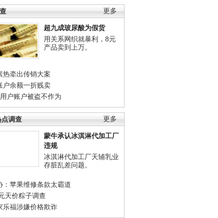
调查
更多
超九成玻尿酸为假货
用关系网织就暴利，8元
产品卖到上万。
素热牵出传销大案
账户余额一折贱卖
店用户账户被盗不作为
热点调查
更多
蒙牛承认冰淇淋代加工厂
违规
冰淇淋代加工厂天辅乳业
存脏乱差问题。
协：苹果维修条款太霸道
0元天价粽子调查
家乐福涉嫌价格欺诈