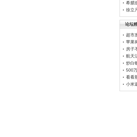
希腊
徐立
论坛
超市
苹果
房子
航天
炒白
50
看看
小米