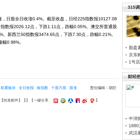
315
股全日收涨0.4%。截至收盘，日经225指数报10127.08
指数报2026.12点，下跌1.11点，跌幅0.05%。澳交所普通股
1%。新西兰50指数报3474.65点，下跌7.30点，跌幅0.21%。
幅0.98%。
胎盘
京东
1号
财经
权重板块
全日收报
板指数
个股方面
股涨
责任编辑：胡巨
【
转发邮件
】【
】
【一键分享
】
中消
188
武汉