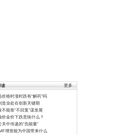
解读
更多
品价格时涨时跌有“解药”吗
制造业处在创新关键期
业不能靠“不回复”谋发展
油价金价下跌意味什么？
公关中传递的“负能量”
IMF增资能为中国带来什么