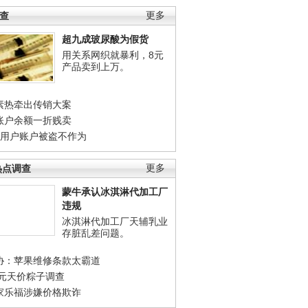
调查
更多
超九成玻尿酸为假货
用关系网织就暴利，8元
产品卖到上万。
素热牵出传销大案
账户余额一折贱卖
店用户账户被盗不作为
热点调查
更多
蒙牛承认冰淇淋代加工厂
违规
冰淇淋代加工厂天辅乳业
存脏乱差问题。
协：苹果维修条款太霸道
0元天价粽子调查
家乐福涉嫌价格欺诈