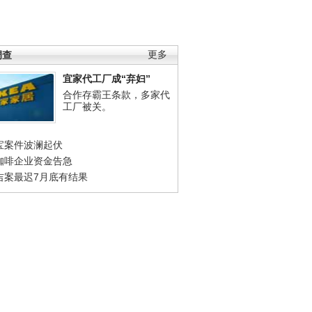
调查
更多
宜家代工厂成“弃妇”
合作存霸王条款，多家代
工厂被关。
宝案件波澜起伏
咖啡企业资金告急
吉案最迟7月底有结果