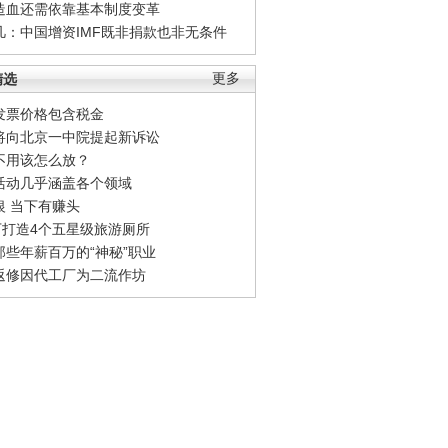
造血还需依靠基本制度变革
凡：中国增资IMF既非捐款也非无条件
精选
更多
发票价格包含税金
将向北京一中院提起新诉讼
不用该怎么放？
活动几乎涵盖各个领域
银 当下有赚头
0万打造4个五星级旅游厕所
那些年薪百万的“神秘”职业
返修因代工厂为二流作坊