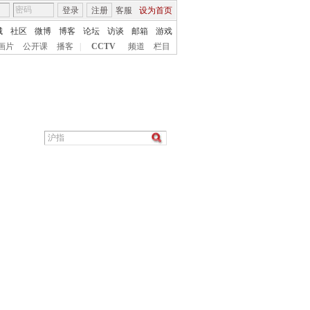
登录
注册
客服
设为首页
城
社区
微博
博客
论坛
访谈
邮箱
游戏
画片
公开课
播客
|
CCTV
频道
栏目