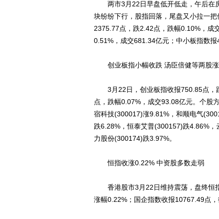
两市3月22日早盘低开低走，午后在房
块纷纷下行，股指回落，尾盘又小拉一把
2375.77点，跌2.42点，跌幅0.10%，成
0.51%，成交681.34亿元；中小板指数报4
创业板指小幅收跌 汤臣倍健等两股涨
3月22日，创业板指收报750.85点，跌0
点，跌幅0.07%，成交93.08亿元。个股方
宿科技(300017)涨9.81%，和顺电气(3001
跌6.28%，恒泰艾普(300157)跌4.86%，
力股份(300174)跌3.97%。
恒指收涨0.22% 中资股多数走弱
香港股市3月22日维持震荡，盘终恒指小幅
涨幅0.22%；国企指数收报10767.49点