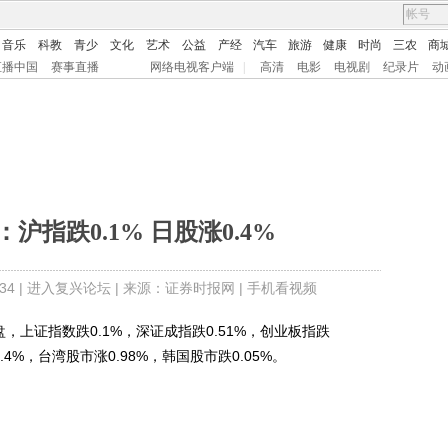
音乐
科教
青少
文化
艺术
公益
产经
汽车
旅游
健康
时尚
三农
商
直播中国
赛事直播
网络电视客户端
|
高清
电影
电视剧
纪录片
动
沪指跌0.1% 日股涨0.4%
4 |
进入复兴论坛
| 来源：证券时报网 |
手机看视频
上证指数跌0.1%，深证成指跌0.51%，创业板指跌
.4%，台湾股市涨0.98%，韩国股市跌0.05%。