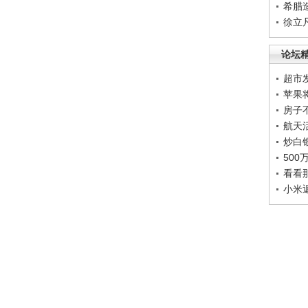
希腊
徐立
论坛
超市
苹果
房子
航天
炒白
50
看看
小米