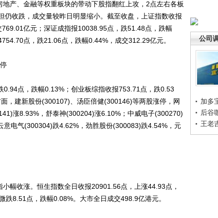
地产、金融等权重板块的带动下股指翻红上攻，2点左右各板
但仍收跌，成交量较昨日明显缩小。截至收盘，上证指数收报
交769.01亿元；深证成指报10038.95点，跌51.48点，跌幅
公司
754.70点，跌21.06点，跌幅0.44%，成交312.29亿元。
停
.94点，跌幅0.13%；创业板综指收报753.71点，跌0.53
面，建新股份(300107)、汤臣倍健(300146)等两股涨停，网
加多
后谷
41)涨8.93%，舒泰神(300204)涨6.10%；中威电子(300270)
王老
云意电气(300304)跌4.62%，劲胜股份(300083)跌4.54%，元
收涨。恒生指数全日收报20901.56点，上涨44.93点，
，微跌8.51点，跌幅0.08%。大市全日成交498.9亿港元。